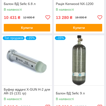
Балон ВД Sefic 6.8 л
Рація Kenwood NX-1200
В наявності
В наявності
10 431
13 280
₴
₴
12 600 ₴
16 000 ₴
Купити
Купити
Топ продажів
–15%
–15%
Буфер віддачі X-GUN H-2 для
AR-15 (131 гр)
Балон ВД Sefic 9 л
В наявності
В наявності