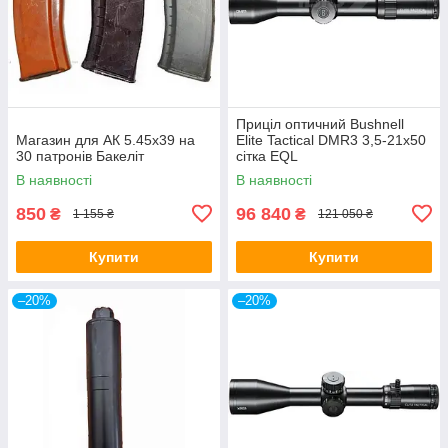
Приціл оптичний Bushnell
Магазин для АК 5.45х39 на
Elite Tactical DMR3 3,5-21x50
30 патронів Бакеліт
сітка EQL
В наявності
В наявності
850
96 840
₴
₴
1 155 ₴
121 050 ₴
Купити
Купити
–20%
–20%