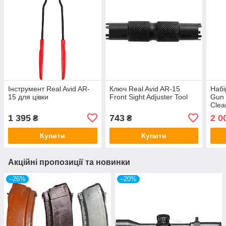
Інструмент Real Avid AR-
Ключ Real Avid AR-15
Набі
15 для цівки
Front Sight Adjuster Tool
Gun 
Clea
1 395
743
2 0
₴
₴
Купити
Купити
Акційні пропозиції та новинки
–26%
–20%