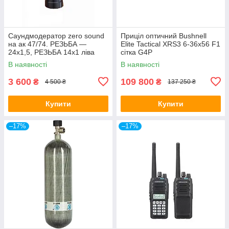
Саундмодератор zero sound
Приціл оптичний Bushnell
на ак 47/74. РЕЗЬБА —
Elite Tactical XRS3 6-36x56 F1
24х1,5, РЕЗЬБА 14х1 ліва
сітка G4P
В наявності
В наявності
3 600
109 800
₴
₴
4 500 ₴
137 250 ₴
Купити
Купити
–17%
–17%