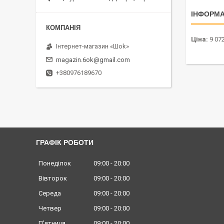
ІНФОРМА
Ціна:
9 072
Інтернет-магазин «Шоk»
magazin.6ok@gmail.com
+380976189670
ГРАФІК РОБОТИ
Понеділок
09:00
20:00
Вівторок
09:00
20:00
Середа
09:00
20:00
Четвер
09:00
20:00
Пʼятниця
09:00
20:00