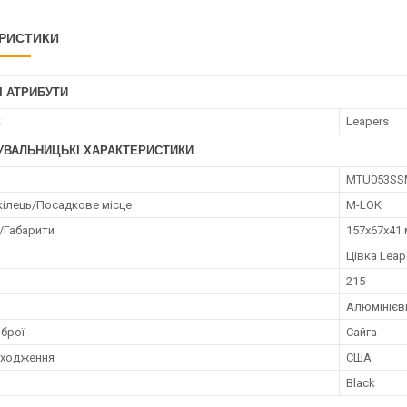
РИСТИКИ
І АТРИБУТИ
к
Leapers
УВАЛЬНИЦЬКІ ХАРАКТЕРИСТИКИ
MTU053SS
кілець/Посадкове місце
M-LOK
/Габарити
157x67x41
Цівка Leap
215
Алюмінієв
брої
Сайга
оходження
США
Black