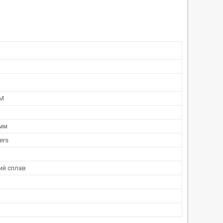
M
 мм
ers
ий сплав