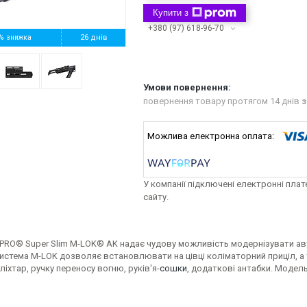
Купити з
+380 (97) 618-96-70
%
26 днів
повернення товару протягом 14 днів
з
У компанії підключені електронні пла
сайту.
 PRO® Super Slim M-LOK® AK надає чудову можливість модернізувати ав
истема M-LOK дозволяє встановлювати на цівці коліматорний приціл, а т
ліхтар, ручку переносу вогню, руків'я-
сошки
, додаткові антабки. Модель