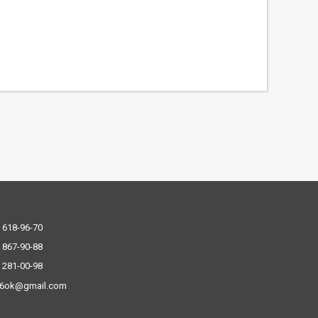
 618-96-70
 867-90-88
 281-00-98
.6ok@gmail.com