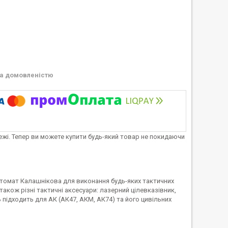
а домовленістю
тежі. Тепер ви можете купити будь-який товар не покидаючи
томат Калашнікова для виконання будь-яких тактичних
акож різні тактичні аксесуари: лазерний цілевказівник,
 підходить для АК (АК47, АКМ, АК74) та його цивільних