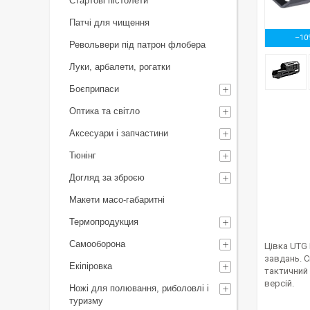
Стартові пістолети
Патчі для чищення
–10
Револьвери під патрон флобера
Луки, арбалети, рогатки
Боєприпаси
Оптика та світло
Аксесуари і запчастини
Тюнінг
Догляд за зброєю
Макети масо-габаритні
Термопродукция
Самооборона
Цівка UTG
завдань. С
Екіпіровка
тактичний 
версій.
Ножі для полювання, риболовлі і
туризму