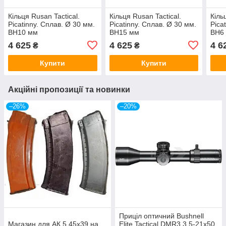
Кільця Rusan Tactical.
Кільця Rusan Tactical.
Кіль
Picatinny. Сплав. Ø 30 мм.
Picatinny. Сплав. Ø 30 мм.
Pica
BH10 мм
BH15 мм
BH6
4 625
4 625
4 6
₴
₴
Купити
Купити
Акційні пропозиції та новинки
–26%
–20%
Приціл оптичний Bushnell
Магазин для АК 5.45х39 на
Elite Tactical DMR3 3,5-21x50