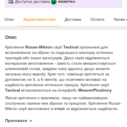
Доступна доставка
Опис
Характеристики
Доставка
Оплата
Умови 
Опис
Кріплення
Rusan-Mikron
серії
Tactical
призначені для
встановлення на зброю та подальшого монтажу оптичних
приладів або інших аксесуарів. Дана
серія
відрізняється
матеріалом виготовлення - замість стали використовується
алюмінієвий сплав, завдяки чому вдалось дещо знизити
загальну масу виробу. Крім того, півкільця кріпляться за
допомогою не 4, а 6 гвинтів, що позитивно впливає на
надійність кріплення оптичного прицілу. Кріплення серії
Tacrical
встановлюється на інтерфейс
Weaver/Picatinny
.
Якісне кріплення є важливою, якщо не найважливішою,
сполучною ланкою між зброєю та прицілом. Кріплення Rusan-
Mikron серії виготовлені зі
сталі
та відрізняються надійністю.
Приховати