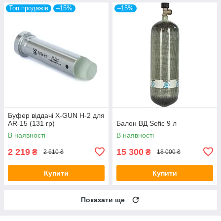
Топ продажів
–15%
–15%
Буфер віддачі X-GUN H-2 для
AR-15 (131 гр)
Балон ВД Sefic 9 л
В наявності
В наявності
2 219
15 300
₴
₴
2 610 ₴
18 000 ₴
Купити
Купити
Показати ще