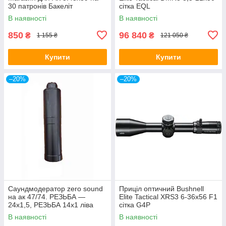
30 патронів Бакеліт
сітка EQL
В наявності
В наявності
850
96 840
₴
₴
1 155 ₴
121 050 ₴
Купити
Купити
–20%
–20%
Саундмодератор zero sound
Приціл оптичний Bushnell
на ак 47/74. РЕЗЬБА —
Elite Tactical XRS3 6-36x56 F1
24х1,5, РЕЗЬБА 14х1 ліва
сітка G4P
В наявності
В наявності