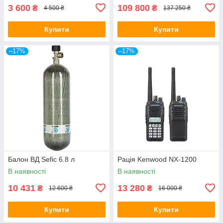
3 600
109 800
₴
₴
4 500 ₴
137 250 ₴
Купити
Купити
–17%
–17%
Балон ВД Sefic 6.8 л
Рація Kenwood NX-1200
В наявності
В наявності
10 431
13 280
₴
₴
12 600 ₴
16 000 ₴
Купити
Купити