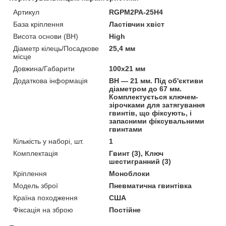
Артикул
RGPM2PA-25H4
База кріплення
Ластівчин хвіст
Висота основи (BH)
High
Діаметр кілець/Посадкове
25,4 мм
місце
Довжина/Габарити
100х21 мм
Додаткова інформація
BH — 21 мм. Під об'єктиви
діаметром до 67 мм.
Комплектується ключем-
зірочками для затягування
гвинтів, що фіксують, і
запасними фіксувальними
гвинтами
Кількість у наборі, шт.
1
Комплектація
Гвинт (3), Ключ
шестигранний (3)
Кріплення
Моноблоки
Модель зброї
Пневматична гвинтівка
Країна походження
США
Фіксація на зброю
Постійне