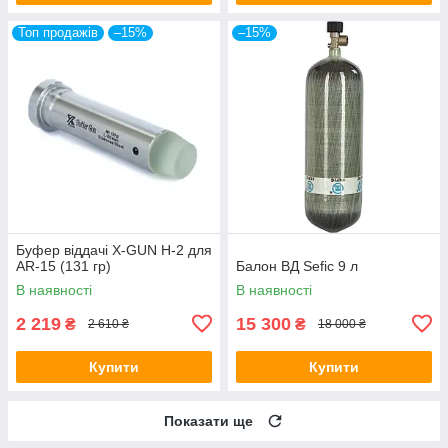
Топ продажів
–15%
–15%
Буфер віддачі X-GUN H-2 для
AR-15 (131 гр)
Балон ВД Sefic 9 л
В наявності
В наявності
2 219
15 300
₴
₴
2 610 ₴
18 000 ₴
Купити
Купити
Показати ще