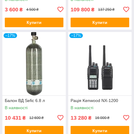
3 600
109 800
₴
₴
4 500 ₴
137 250 ₴
Купити
Купити
–17%
–17%
Балон ВД Sefic 6.8 л
Рація Kenwood NX-1200
В наявності
В наявності
10 431
13 280
₴
₴
12 600 ₴
16 000 ₴
Купити
Купити