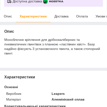
Доступна доставка
Опис
Характеристики
Доставка
Оплата
Умови 
Опис
Моноблочне
кріплення
для дрібнокаліберних та
пневматичних гвинтівок з
планкою
«ластівчин хвіст».
Базу
надійно фіксують 3 установочного гвинта, а також стопорний
гвинт.
Характеристики
Основні
Виробник
Leapers
Матеріал
Алюмінієвий сплав
Користувальницькі характеристики