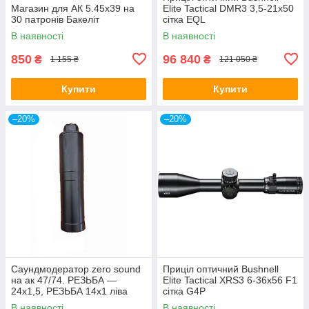
Магазин для АК 5.45х39 на
Elite Tactical DMR3 3,5-21x50
30 патронів Бакеліт
сітка EQL
В наявності
В наявності
850
96 840
₴
₴
1 155 ₴
121 050 ₴
Купити
Купити
–20%
–20%
Саундмодератор zero sound
Приціл оптичний Bushnell
на ак 47/74. РЕЗЬБА —
Elite Tactical XRS3 6-36x56 F1
24х1,5, РЕЗЬБА 14х1 ліва
сітка G4P
В наявності
В наявності