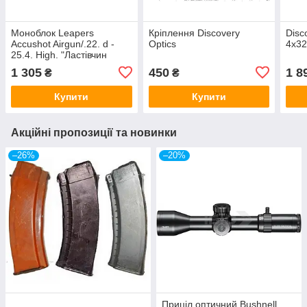
Моноблок Leapers
Кріплення Discovery
Disc
Accushot Airgun/.22. d -
Optics
4x3
25.4. High. "Ластівчин
хвіст"
1 305
450
1 8
₴
₴
Купити
Купити
Акційні пропозиції та новинки
–26%
–20%
Приціл оптичний Bushnell