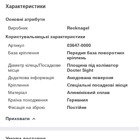
Характеристики
Основні атрибути
Виробник
Recknagel
Користувальницькі характеристики
Артикул
03647-0000
База кріплення
Передня база поворотних
кріплень
Діаметр кілець/Посадкове
Площина під коліматор
місце
Docter Sight
Додаткова інформація
Анодована поверхня
Кріплення
Спеціальні посадкові місця
Матеріал
Алюмінієвий сплав
Країна походження
Германия
Фіксація на зброю
Постійне
Приховати
Умови доставки