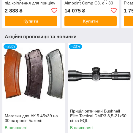
під кріплення для прицілу
Aimpoint Comp C3. d - 30
Pica
Docter Sight
мм. Extra High.
2 888
14 075
1 7
₴
₴
Weaver/Picatinny
Купити
Купити
Акційні пропозиції та новинки
–26%
–20%
Приціл оптичний Bushnell
Магазин для АК 5.45х39 на
Elite Tactical DMR3 3,5-21x50
30 патронів Бакеліт
сітка EQL
В наявності
В наявності