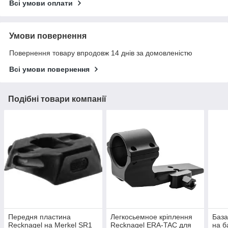
Всі умови оплати
Умови повернення
Повернення товару впродовж 14 днів за домовленістю
Всі умови повернення
Подібні товари компанії
Передня пластина
Легкосьемное кріплення
База
Recknagel на Merkel SR1
Recknagel ERA-TAC для
на б