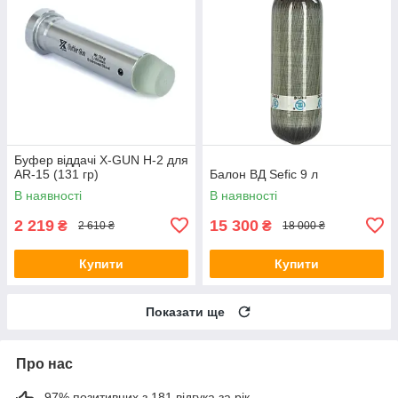
Буфер віддачі X-GUN H-2 для
AR-15 (131 гр)
Балон ВД Sefic 9 л
В наявності
В наявності
2 219
15 300
₴
₴
2 610 ₴
18 000 ₴
Купити
Купити
Показати ще
Про нас
97% позитивних з 181 відгука за рік