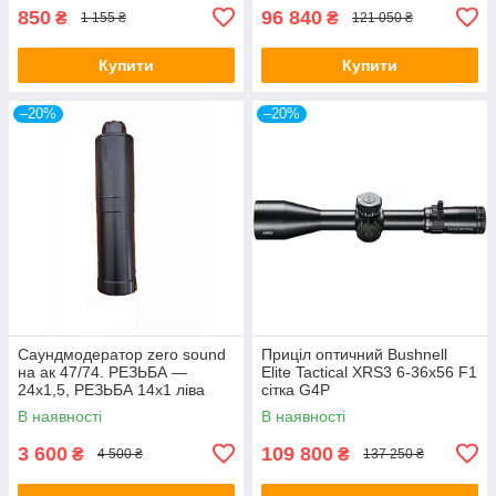
850
96 840
₴
₴
1 155 ₴
121 050 ₴
Купити
Купити
–20%
–20%
Саундмодератор zero sound
Приціл оптичний Bushnell
на ак 47/74. РЕЗЬБА —
Elite Tactical XRS3 6-36x56 F1
24х1,5, РЕЗЬБА 14х1 ліва
сітка G4P
В наявності
В наявності
3 600
109 800
₴
₴
4 500 ₴
137 250 ₴