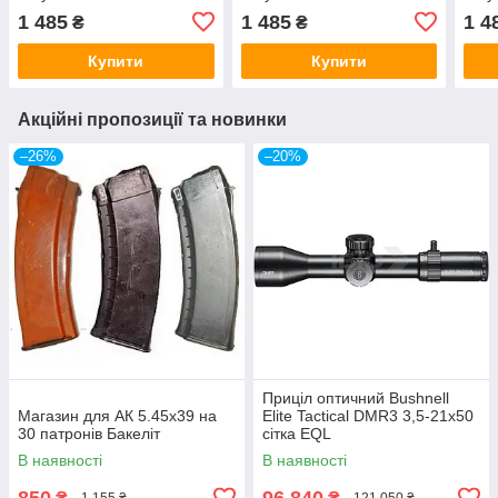
1 485
1 485
1 4
₴
₴
Купити
Купити
Акційні пропозиції та новинки
–26%
–20%
Приціл оптичний Bushnell
Магазин для АК 5.45х39 на
Elite Tactical DMR3 3,5-21x50
30 патронів Бакеліт
сітка EQL
В наявності
В наявності
850
96 840