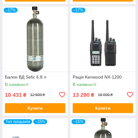
–17%
–17%
Балон ВД Sefic 6.8 л
Рація Kenwood NX-1200
В наявності
В наявності
10 431
13 280
₴
₴
12 600 ₴
16 000 ₴
Купити
Купити
Топ продажів
–15%
–15%