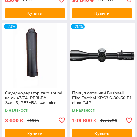
₴
₴
1 155 ₴
121 050 ₴
Купити
Купити
–20%
–20%
Саундмодератор zero sound
Приціл оптичний Bushnell
на ак 47/74. РЕЗЬБА —
Elite Tactical XRS3 6-36x56 F1
24х1,5, РЕЗЬБА 14х1 ліва
сітка G4P
В наявності
В наявності
3 600
109 800
₴
₴
4 500 ₴
137 250 ₴
Купити
Купити