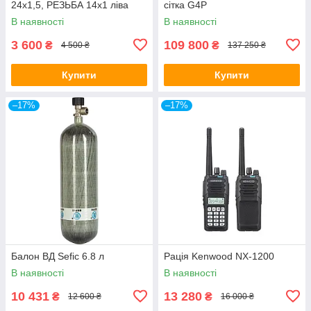
24х1,5, РЕЗЬБА 14х1 ліва
сітка G4P
В наявності
В наявності
3 600
109 800
₴
₴
4 500 ₴
137 250 ₴
Купити
Купити
–17%
–17%
Балон ВД Sefic 6.8 л
Рація Kenwood NX-1200
В наявності
В наявності
10 431
13 280
₴
₴
12 600 ₴
16 000 ₴