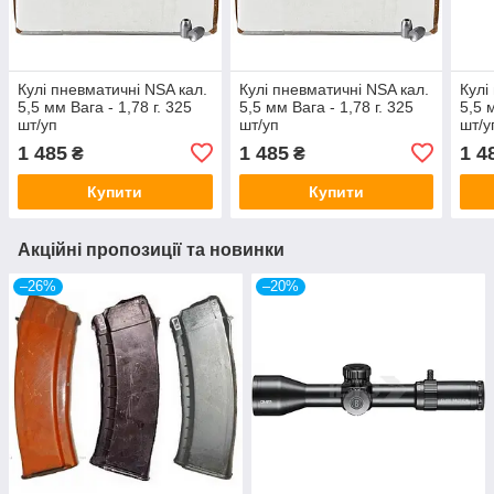
Кулі пневматичні NSA кал.
Кулі пневматичні NSA кал.
Кулі
5,5 мм Вага - 1,78 г. 325
5,5 мм Вага - 1,78 г. 325
5,5 
шт/уп
шт/уп
шт/у
1 485
1 485
1 4
₴
₴
Купити
Купити
Акційні пропозиції та новинки
–26%
–20%