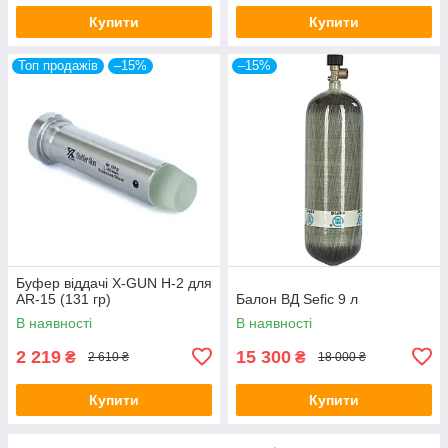
Купити
Купити
Топ продажів
–15%
–15%
Буфер віддачі X-GUN H-2 для
AR-15 (131 гр)
Балон ВД Sefic 9 л
В наявності
В наявності
2 219
15 300
₴
₴
2 610 ₴
18 000 ₴
Купити
Купити