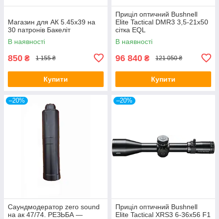
Приціл оптичний Bushnell
Магазин для АК 5.45х39 на
Elite Tactical DMR3 3,5-21x50
30 патронів Бакеліт
сітка EQL
В наявності
В наявності
850
96 840
₴
₴
1 155 ₴
121 050 ₴
Купити
Купити
–20%
–20%
Саундмодератор zero sound
Приціл оптичний Bushnell
на ак 47/74. РЕЗЬБА —
Elite Tactical XRS3 6-36x56 F1