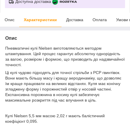
Доступна доставка
Опис
Характеристики
Доставка
Оплата
Умови 
Опис
Пневматичні кулі Nielsen виготовляються методом
штампування. Цей процес гарантує абсолютну однорідність
за вагою, розміром і формою, що призводить до надзвичайної
точності.
Ці кулі чудово підходять для точної стрільби з PCP гвинтівок.
Вони мають більшу масу і кращу аеродинаміку, що дозволяє
їм краще працювати на великих відстанях. Куля має конічну
згладжену форму і порожнистий отвір у носовій частині.
Експансивна порожнина в носику кулі забезпечує
максимальне розкриття під час влучання в ціль.
Кулі Nielsen 5,5 мм масою 2,02 г мають балістичний
коефіцієнт 0,095.