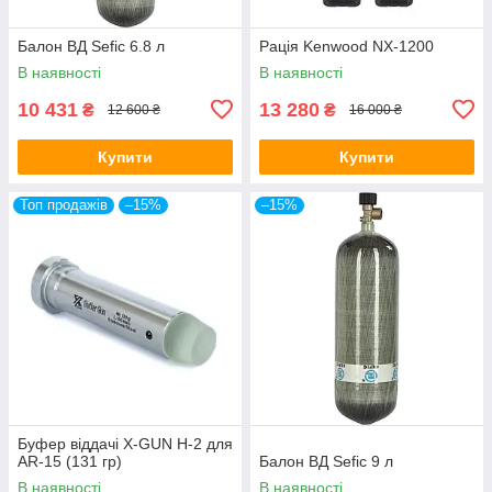
Балон ВД Sefic 6.8 л
Рація Kenwood NX-1200
В наявності
В наявності
10 431
13 280
₴
₴
12 600 ₴
16 000 ₴
Купити
Купити
Топ продажів
–15%
–15%
Буфер віддачі X-GUN H-2 для
AR-15 (131 гр)
Балон ВД Sefic 9 л
В наявності
В наявності