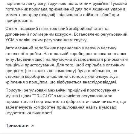
порівняно легку вагу, і зручною пістолетним руків'ям. Гумовий
потиличник приклада призначений для пом'якшення удару в
момент пострілу (віддачі) і підвищення стійкості зброї при
прицілюванні.
Ствол - нарізний і виготовлений зі збройової сталі та
доповнений полімерним кожухом. Встановлено регульований
УСМ з поліпшеним регулюванням спуску.
Автоматичний запобіжник перенесено у верхню частину
ствольної коробки. На ствольній коробці розташована
планка
типу Ластівчин хвіст, на яку можна встановлювати різноманітні
прицільні пристосування
. Для того, щоб стрільба з оптичним
прицілом (не входить до комплекту) була стабільною, на
ствольній коробці встановлений стопор, який блокує зсув
кріплення
з прицілом, що відбувається внаслідок віддачі.
Присутні регульовані механічні прицільні пристосування -
мушка і цілик "TRUGLO" з можливістю регулювання за
горизонталлю і вертикаллю та фібро-оптичними нитками, що
забезпечують комфортне прицілювання навіть в умовах
недостатньої видимості.
Приховати