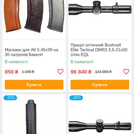
Приціл оптичний Bushnell
Магазин для АК 5.45х39 на
Elite Tactical DMR3 3,5-21x50
30 патронів Бакеліт
сітка EQL
В наявності
В наявності
850
96 840
₴
₴
1 155 ₴
121 050 ₴
Купити
Купити
–20%
–20%