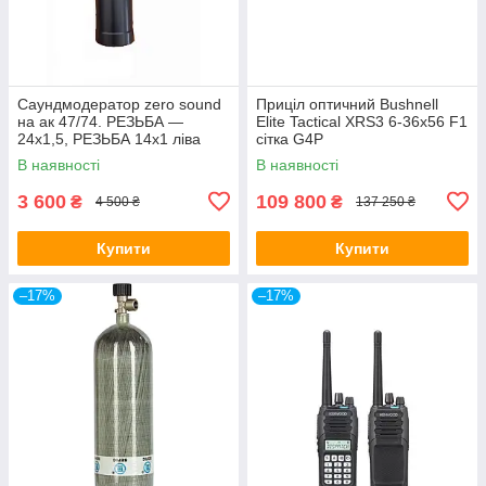
Саундмодератор zero sound
Приціл оптичний Bushnell
на ак 47/74. РЕЗЬБА —
Elite Tactical XRS3 6-36x56 F1
24х1,5, РЕЗЬБА 14х1 ліва
сітка G4P
В наявності
В наявності
3 600
109 800
₴
₴
4 500 ₴
137 250 ₴
Купити
Купити
–17%
–17%