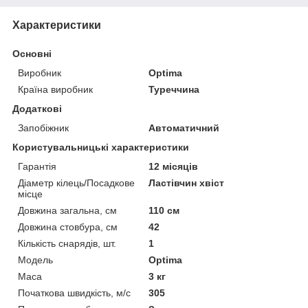
Характеристики
Основні
Виробник
Optima
Країна виробник
Туреччина
Додаткові
Запобіжник
Автоматичний
Користувальницькі характеристики
Гарантія
12 місяців
Діаметр кілець/Посадкове
Ластівчин хвіст
місце
Довжина загальна, см
110 см
Довжина стовбура, см
42
Кількість снарядів, шт.
1
Мoдель
Optima
Маса
3 кг
Початкова швидкість, м/с
305