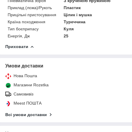
Пневматична зброя
З крученою пружиною
Приклад (ложа)/Рукоть
Пластик
Прицільні пристосування
Цілик і мушка
Країна походження
Туреччина
Тип боєприпасу
Куля
Енергія, Дж
25
Приховати
Умови доставки
Нова Пошта
Магазини Rozetka
Самовивіз
Meest ПОШТА
Всі умови доставки