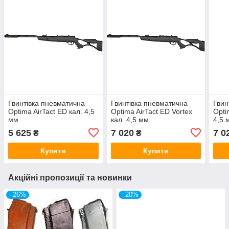
Гвинтівка пневматична
Гвинтівка пневматична
Гвин
Optima AirTact ED кал. 4,5
Optima AirTact ED Vortex
Opti
мм
кал. 4,5 мм
4,5 
5 625
7 020
7 0
₴
₴
Купити
Купити
Акційні пропозиції та новинки
–26%
–20%