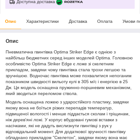
Доступна доставка
Опис
Характеристики
Доставка
Оплата
Умови п
Опис
Пневматична гвинтівка Optima Striker Edge є однією з
найбільш бюджетних серед інших моделей Optima. Головною
особливістю Optima Striker Edge є ложе зі скелетним
прикладом, завдяки чому гвинтівка стала трохи легшою та
зручнішою. Водночас гвинтівка може похвалитися непоганим
показником швидкості вильоту кулі в 305 м/с і енергією в 25
Дж. Ця модель оснащена пружинно-поршневим механізмом,
який зводиться переломом ствола.
Модель оснащена ложею з ударостійкого пластику, завдяки
якому вона не боїться різких перепадів температур,
підвищеної вологості і менше піддається сколам і тріщинам,
ніж дерев'яні ложі. У корпус вбудовані гумові вставки з
насічками, які не дадуть вислизнути гвинтівці з рук у
відповідальний момент. Для додаткової зручності гвинтівку
обладнано прикладом "Скелетон", завдяки якому вона має