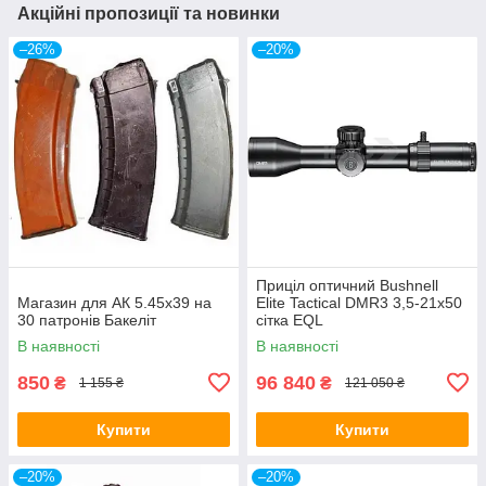
Акційні пропозиції та новинки
–26%
–20%
Приціл оптичний Bushnell
Магазин для АК 5.45х39 на
Elite Tactical DMR3 3,5-21x50
30 патронів Бакеліт
сітка EQL
В наявності
В наявності
850
96 840
₴
₴
1 155 ₴
121 050 ₴
Купити
Купити
–20%
–20%