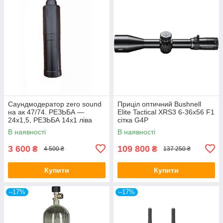
Саундмодератор zero sound
Приціл оптичний Bushnell
на ак 47/74. РЕЗЬБА —
Elite Tactical XRS3 6-36x56 F1
24х1,5, РЕЗЬБА 14х1 ліва
сітка G4P
В наявності
В наявності
3 600
109 800
₴
₴
4 500 ₴
137 250 ₴
Купити
Купити
–17%
–17%