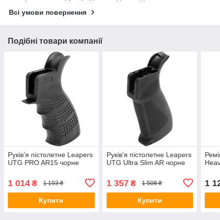
Всі умови повернення
Подібні товари компанії
Руків’я пістолетне Leapers
Руків’я пістолетне Leapers
Ремі
UTG PRO AR15 чорне
UTG Ultra Slim AR чорне
Heav
1 014
1 357
1 1
₴
₴
1 193 ₴
1 508 ₴
Купити
Купити