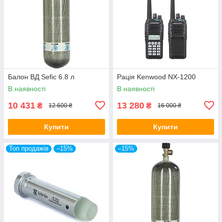
Балон ВД Sefic 6.8 л
Рація Kenwood NX-1200
В наявності
В наявності
10 431
13 280
₴
₴
12 600 ₴
16 000 ₴
Купити
Купити
Топ продажів
–15%
–15%