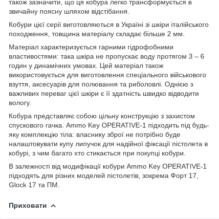
також зазначити, що ця кобура легко трансформується в
звичайну поясну шляхом відстібання.
Кобури цієї серії виготовляються в Україні зі шкіри італійського
походження, товщина матеріалу складає більше 2 мм.
Матеріал характеризується гарними гідрофобними
властивостями: така шкіра не пропускає воду протягом 3 – 6
годин у динамічних умовах. Цей матеріал також
використовується для виготовлення спеціального військового
взуття, аксесуарів для полювання та риболовлі. Однією з
важливих переваг цієї шкіри є її здатність швидко відводити
вологу.
Кобура представляє собою цільну конструкцію з захистом
спускового гачка. Ammo Key OPERATIVE-1 підходить під будь-
яку комплекцію тіла: власнику зброї не потрібно буде
налаштовувати купу липучок для надійної фіксації пістолета в
кобурі, з чим багато хто стикається при покупці кобури.
В залежності від модифікації кобури Ammo Key OPERATIVE-1
підходять для різних моделей пістолетів, зокрема Форт 17,
Glock 17 та ПМ.
Приховати