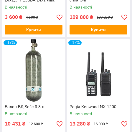
24х1,5, РЕЗЬБА 14х1 ліва
сітка G4P
В наявності
В наявності
3 600
109 800
₴
₴
4 500 ₴
137 250 ₴
Купити
Купити
–17%
–17%
Балон ВД Sefic 6.8 л
Рація Kenwood NX-1200
В наявності
В наявності
10 431
13 280
₴
₴
12 600 ₴
16 000 ₴