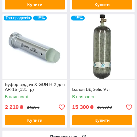
Купити
Купити
Топ продажів
–15%
–15%
Буфер віддачі X-GUN H-2 для
AR-15 (131 гр)
Балон ВД Sefic 9 л
В наявності
В наявності
2 219
15 300
₴
₴
2 610 ₴
18 000 ₴
Купити
Купити
Показати ще