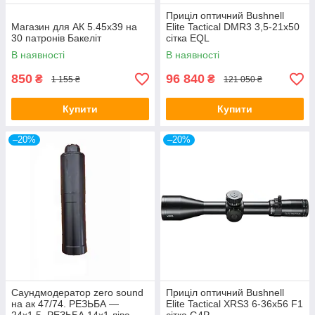
Приціл оптичний Bushnell
Магазин для АК 5.45х39 на
Elite Tactical DMR3 3,5-21x50
30 патронів Бакеліт
сітка EQL
В наявності
В наявності
850
96 840
₴
₴
1 155 ₴
121 050 ₴
Купити
Купити
–20%
–20%
Саундмодератор zero sound
Приціл оптичний Bushnell
на ак 47/74. РЕЗЬБА —
Elite Tactical XRS3 6-36x56 F1