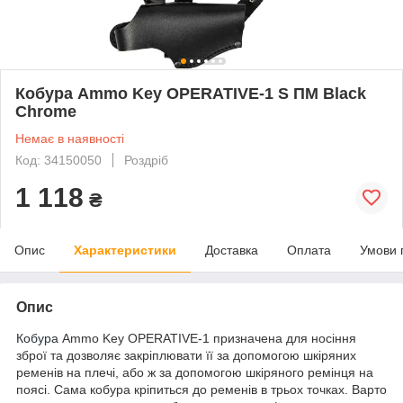
Кобура Ammo Key OPERATIVE-1 S ПМ Black
Chrome
Немає в наявності
Код: 34150050
Роздріб
1 118
₴
Опис
Характеристики
Доставка
Оплата
Умови 
Опис
Кобура
Ammo Key OPERATIVE-1 призначена для носіння
зброї та дозволяє закріплювати її за допомогою шкіряних
ременів на плечі, або ж за допомогою шкіряного ремінця на
поясі. Сама кобура кріпиться до ременів в трьох точках. Варто