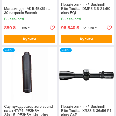
Приціл оптичний Bushnell
Магазин для АК 5.45х39 на
Elite Tactical DMR3 3,5-21x50
30 патронів Бакеліт
сітка EQL
В наявності
В наявності
850
96 840
₴
₴
1 155 ₴
121 050 ₴
Купити
Купити
–20%
–20%
Саундмодератор zero sound
Приціл оптичний Bushnell
на ак 47/74. РЕЗЬБА —
Elite Tactical XRS3 6-36x56 F1
24х1,5, РЕЗЬБА 14х1 ліва
сітка G4P