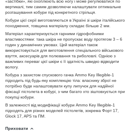
«застібки», які охоплюють всю ногу і може регулюватися по
вертикалі, тим самим дозволяючи налаштувати оптимальне
розташування кобури під конкретного стрільця.
Кобури цієї серії виготовляються в Україні зі шкіри італійського
походження, товщина матеріалу складає більше 2 мм.
Матеріал характеризується гарними гідрофобними
властивостями: така шкіра не пропускає воду протягом 3 – 6
годин у динамічних умовах. Цей матеріал також
використовується для виготовлення спеціального військового
взуття, аксесуарів для полювання та риболовлі. Однією з
важливих переваг цієї шкіри є її здатність швидко відводити
вологу.
Кобура з захистом спускового гачка Ammo Key Illegible-1
підходить під будь-яку комплекцію тіла: власнику зброї не
потрібно буде налаштовувати купу липучок для надійної
фіксації пістолета в кобурі, з чим багато хто зіштовхується при
покупці кобури.
В залежності від модифікації кобури Ammo Key Illegible-1
підходять для різних моделей пістолетів, зокрема Форт 17,
Glock 17, APS та ПМ.
Приховати