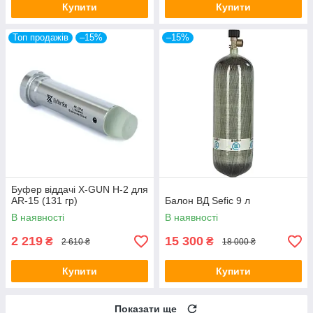
Купити
Купити
Топ продажів
–15%
–15%
Буфер віддачі X-GUN H-2 для
AR-15 (131 гр)
Балон ВД Sefic 9 л
В наявності
В наявності
2 219
15 300
₴
₴
2 610 ₴
18 000 ₴
Купити
Купити
Показати ще