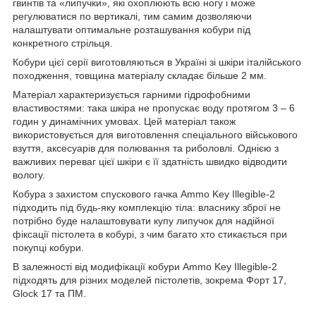
гвинтів та «липучки», які охоплюють всю ногу і може
регулюватися по вертикалі, тим самим дозволяючи
налаштувати оптимальне розташування кобури під
конкретного стрільця.
Кобури цієї серії виготовляються в Україні зі шкіри італійського
походження, товщина матеріалу складає більше 2 мм.
Матеріал характеризується гарними гідрофобними
властивостями: така шкіра не пропускає воду протягом 3 – 6
годин у динамічних умовах. Цей матеріал також
використовується для виготовлення спеціального військового
взуття, аксесуарів для полювання та риболовлі. Однією з
важливих переваг цієї шкіри є її здатність швидко відводити
вологу.
Кобура з захистом спускового гачка Ammo Key Illegible-2
підходить під будь-яку комплекцію тіла: власнику зброї не
потрібно буде налаштовувати купу липучок для надійної
фіксації пістолета в кобурі, з чим багато хто стикається при
покупці кобури.
В залежності від модифікації кобури Ammo Key Illegible-2
підходять для різних моделей пістолетів, зокрема Форт 17,
Glock 17 та ПМ.