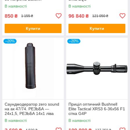
В наявності
В наявності
850
96 840
₴
₴
1 155 ₴
121 050 ₴
Купити
Купити
–20%
–20%
Саундмодератор zero sound
Приціл оптичний Bushnell
на ак 47/74. РЕЗЬБА —
Elite Tactical XRS3 6-36x56 F1
24х1,5, РЕЗЬБА 14х1 ліва
сітка G4P
В наявності
В наявності