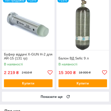
Топ продажів
–15%
–15%
Буфер віддачі X-GUN H-2 для
AR-15 (131 гр)
Балон ВД Sefic 9 л
В наявності
В наявності
2 219
15 300
₴
₴
2 610 ₴
18 000 ₴
Купити
Купити
Показати ще