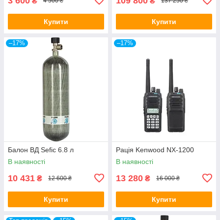
3 600
109 800
₴
₴
4 500 ₴
137 250 ₴
Купити
Купити
–17%
–17%
Балон ВД Sefic 6.8 л
Рація Kenwood NX-1200
В наявності
В наявності
10 431
13 280
₴
₴
12 600 ₴
16 000 ₴
Купити
Купити