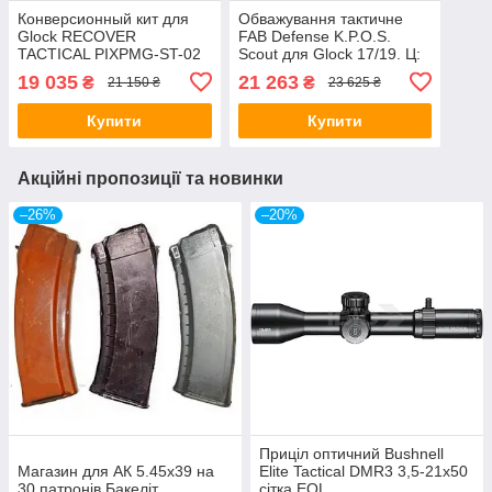
Конверсионный кит для
Обважування тактичне
Glock RECOVER
FAB Defense K.P.O.S.
TACTICAL PIXPMG-ST-02
Scout для Glock 17/19. Ц:
чорний
19 035
21 263
₴
₴
21 150 ₴
23 625 ₴
Купити
Купити
Акційні пропозиції та новинки
–26%
–20%
Приціл оптичний Bushnell
Магазин для АК 5.45х39 на
Elite Tactical DMR3 3,5-21x50
30 патронів Бакеліт
сітка EQL