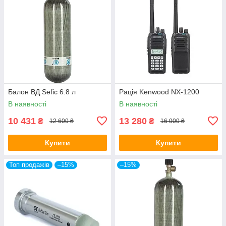
Балон ВД Sefic 6.8 л
Рація Kenwood NX-1200
В наявності
В наявності
10 431
13 280
₴
₴
12 600 ₴
16 000 ₴
Купити
Купити
Топ продажів
–15%
–15%