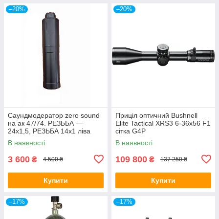
–20%
–20%
Саундмодератор zero sound
Приціл оптичний Bushnell
на ак 47/74. РЕЗЬБА —
Elite Tactical XRS3 6-36x56 F1
24х1,5, РЕЗЬБА 14х1 ліва
сітка G4P
В наявності
В наявності
3 600
109 800
₴
₴
4 500 ₴
137 250 ₴
Купити
Купити
–17%
–17%