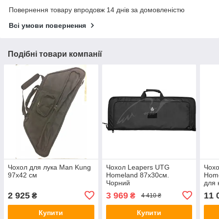
Повернення товару впродовж 14 днів за домовленістю
Всі умови повернення
Подібні товари компанії
Чохол для лука Man Kung
Чохол Leapers UTG
Чох
97х42 см
Homeland 87х30см.
Home
Чорний
для 
чор
2 925
3 969
11 
₴
₴
4 410 ₴
Купити
Купити