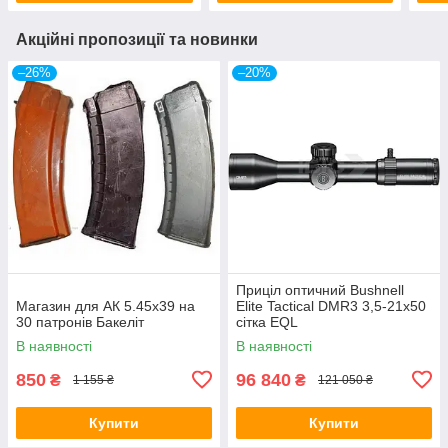
Акційні пропозиції та новинки
–26%
–20%
Приціл оптичний Bushnell
Магазин для АК 5.45х39 на
Elite Tactical DMR3 3,5-21x50
30 патронів Бакеліт
сітка EQL
В наявності
В наявності
850
96 840
₴
₴
1 155 ₴
121 050 ₴
Купити
Купити