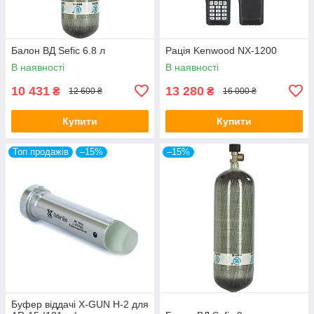
Балон ВД Sefic 6.8 л
Рація Kenwood NX-1200
В наявності
В наявності
10 431
13 280
₴
₴
12 600 ₴
16 000 ₴
Купити
Купити
Топ продажів
–15%
–15%
Буфер віддачі X-GUN H-2 для