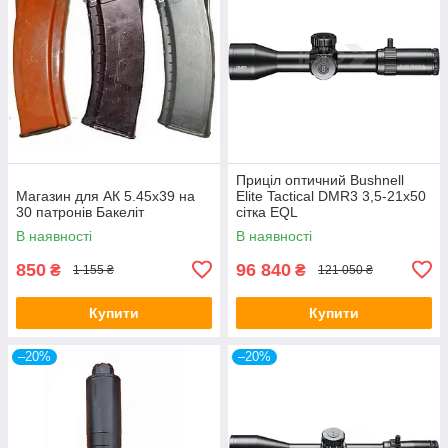
Приціл оптичний Bushnell
Магазин для АК 5.45х39 на
Elite Tactical DMR3 3,5-21x50
30 патронів Бакеліт
сітка EQL
В наявності
В наявності
850
96 840
₴
₴
1 155 ₴
121 050 ₴
Купити
Купити
–20%
–20%