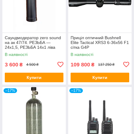
Саундмодератор zero sound
Приціл оптичний Bushnell
на ак 47/74. РЕЗЬБА —
Elite Tactical XRS3 6-36x56 F1
24х1,5, РЕЗЬБА 14х1 ліва
сітка G4P
В наявності
В наявності
3 600
109 800
₴
₴
4 500 ₴
137 250 ₴
Купити
Купити
–17%
–17%