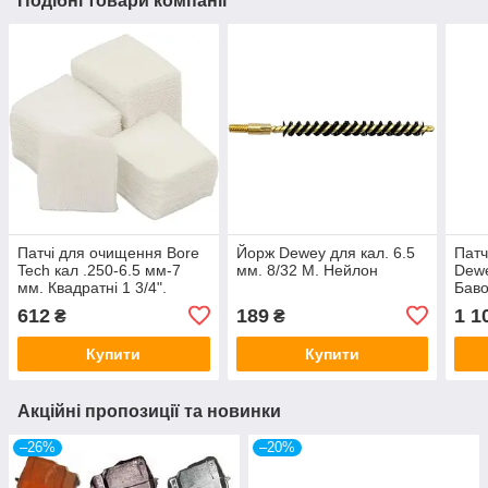
Подібні товари компанії
Патчі для очищення Bore
Йорж Dewey для кал. 6.5
Патч
Tech кал .250-6.5 мм-7
мм. 8/32 M. Нейлон
Dewe
мм. Квадратні 1 3/4".
Баво
Бавовна. 250 шт
612
189
1 1
₴
₴
Купити
Купити
Акційні пропозиції та новинки
–26%
–20%