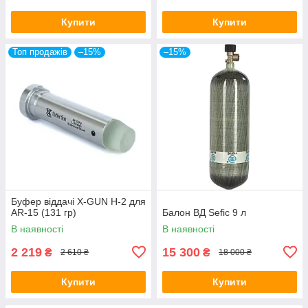
Купити
Купити
Топ продажів
–15%
–15%
Буфер віддачі X-GUN H-2 для
AR-15 (131 гр)
Балон ВД Sefic 9 л
В наявності
В наявності
2 219
15 300
₴
₴
2 610 ₴
18 000 ₴
Купити
Купити