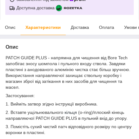
Доступна доставка
Опис
Характеристики
Доставка
Оплата
Умови 
Опис
PATCH GUIDE PLUS - напрямна для чищення від Bore Tech
запобігає зносу шомпола і пульного входу ствола. Завдяки
пластині з анодованого алюмінію чистка стає більш зручною.
Використання направляючої захищає ствольну коробку і
магазин зброї від затікання в них засобів для чищення та
масел.
Застосування:
1. Вийміть затвор згідно інструкції виробника.
2. Вставте ущільнювального
кільця
(o-ring)/плоский кінець
направляючої PATCH GUIDE PLUS в пульний вхід до упору.
3. Помістіть сухий чистий патч відповідного розміру по центру
воронки в пластині.