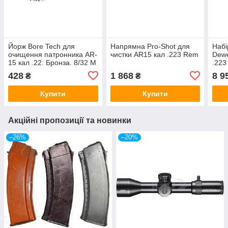
Йорж Bore Tech для
Напрямна Pro-Shot для
Набі
очищення патронника AR-
чистки AR15 кал .223 Rem
Dewe
15 кал .22. Бронза. 8/32 M
.223
428
1 868
8 9
₴
₴
Купити
Купити
Акційні пропозиції та новинки
–26%
–20%