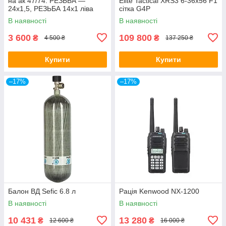
на ак 47/74. РЕЗЬБА —
Elite Tactical XRS3 6-36x56 F1
24х1,5, РЕЗЬБА 14х1 ліва
сітка G4P
В наявності
В наявності
3 600
109 800
₴
₴
4 500 ₴
137 250 ₴
Купити
Купити
–17%
–17%
Балон ВД Sefic 6.8 л
Рація Kenwood NX-1200
В наявності
В наявності
10 431
13 280
₴
₴
12 600 ₴
16 000 ₴