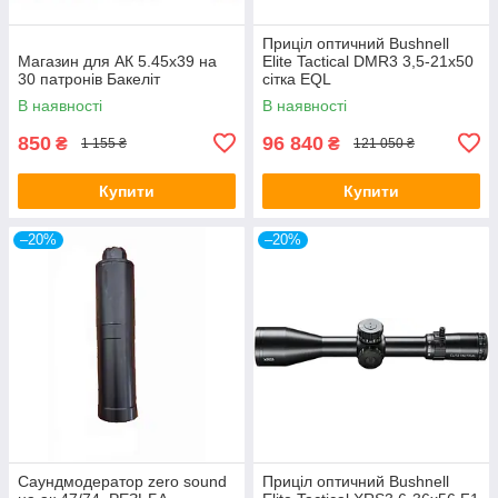
Приціл оптичний Bushnell
Магазин для АК 5.45х39 на
Elite Tactical DMR3 3,5-21x50
30 патронів Бакеліт
сітка EQL
В наявності
В наявності
850
96 840
₴
₴
1 155 ₴
121 050 ₴
Купити
Купити
–20%
–20%
Саундмодератор zero sound
Приціл оптичний Bushnell