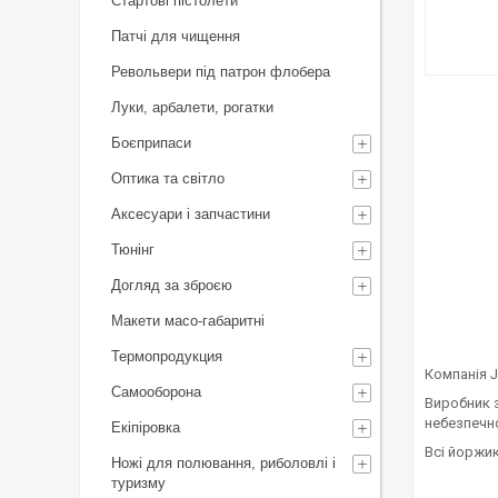
Стартові пістолети
Патчі для чищення
Револьвери під патрон флобера
Луки, арбалети, рогатки
Боєприпаси
Оптика та світло
Аксесуари і запчастини
Тюнінг
Догляд за зброєю
Макети масо-габаритні
Термопродукция
Компанія J
Самооборона
Виробник з
небезпечно
Екіпіровка
Всі йоржик
Ножі для полювання, риболовлі і
туризму