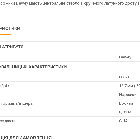
йоржики Dewey мають центральне стебло з крученого латунного дроту з
РИСТИКИ
І АТРИБУТИ
к
Dewey
УВАЛЬНИЦЬКІ ХАРАКТЕРИСТИКИ
DB50
ібрів
12.7 мм (.5
Йоржики з
 йоржика/вішера
Бронза
8/32 M
оходження
США
ЦІЯ ДЛЯ ЗАМОВЛЕННЯ