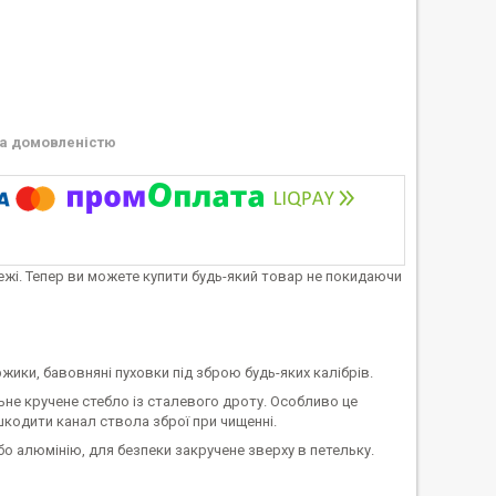
а домовленістю
тежі. Тепер ви можете купити будь-який товар не покидаючи
жики, бавовняні пуховки під зброю будь-яких калібрів.
ьне кручене стебло із сталевого дроту. Особливо це
шкодити канал ствола зброї при чищенні.
бо алюмінію, для безпеки закручене зверху в петельку.