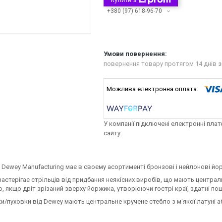
+380 (97) 618-96-70
повернення товару протягом 14 днів
з
У компанії підключені електронні пла
сайту.
 Dewey Manufacturing має в своєму асортименті бронзові і нейлонові йор
астерігає стрільців від придбання неякісних виробів, що мають централ
, якщо дріт зрізаний зверху йоржика, утворюючи гострі краї, здатні по
и/пуховки від Dewey мають центральне кручене стебло з м'якої латуні а