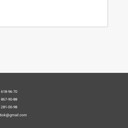
 618-96-70
 867-90-88
 281-00-98
.6ok@gmail.com