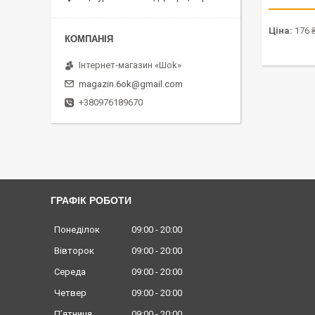
Ціна:
176 
Інтернет-магазин «Шоk»
magazin.6ok@gmail.com
+380976189670
ГРАФІК РОБОТИ
Понеділок
09:00
20:00
Вівторок
09:00
20:00
Середа
09:00
20:00
Четвер
09:00
20:00
Пʼятниця
09:00
20:00