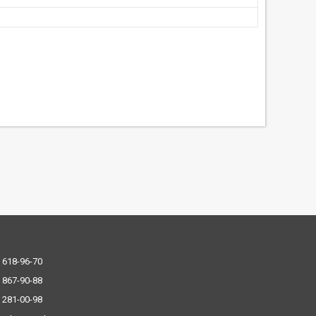
 618-96-70
 867-90-88
 281-00-98