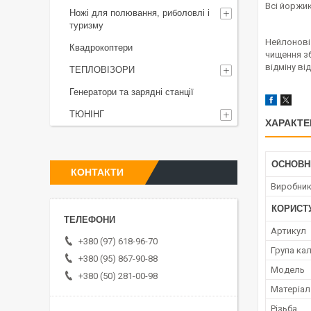
Всі йоржик
Ножі для полювання, риболовлі і
туризму
Нейлонові
Квадрокоптери
чищення зб
відміну ві
ТЕПЛОВІЗОРИ
Генератори та зарядні станції
ТЮНІНГ
ХАРАКТЕ
ОСНОВН
КОНТАКТИ
Виробни
КОРИСТ
Артикул
+380 (97) 618-96-70
Група кал
+380 (95) 867-90-88
Мoдель
+380 (50) 281-00-98
Матеріал
Різьба