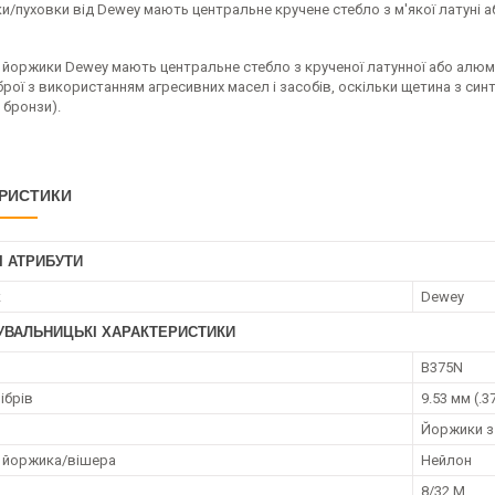
и/пуховки від Dewey мають центральне кручене стебло з м'якої латуні а
 йоржики Dewey мають центральне стебло з крученої латунної або алюмі
рої з використанням агресивних масел і засобів, оскільки щетина з синт
д бронзи).
РИСТИКИ
І АТРИБУТИ
к
Dewey
УВАЛЬНИЦЬКІ ХАРАКТЕРИСТИКИ
B375N
ібрів
9.53 мм (.3
Йоржики з
 йоржика/вішера
Нейлон
8/32 M