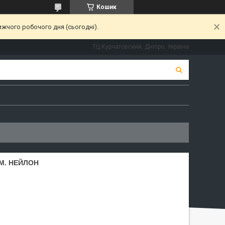
Кошик
ижчого робочого дня (сьогодні).
ТЦ Курчатовский, Дніпро, Україна
 M. НЕЙЛОН