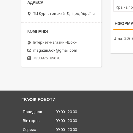
Країна п
ТЦ Курчатовский, Дніпро, Україна
ІНФОРМА
Ціна:
203 
Інтернет-магазин «Шоk»
magazin.6ok@gmail.com
+380976189670
ГРАФІК РОБОТИ
Понеділок
09:00
20:00
Вівторок
09:00
20:00
Середа
09:00
20:00