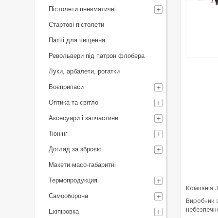
Пістолети пневматичні
Стартові пістолети
Патчі для чищення
Револьвери під патрон флобера
Луки, арбалети, рогатки
Боєприпаси
Оптика та світло
Аксесуари і запчастини
Тюнінг
Догляд за зброєю
Макети масо-габаритні
Термопродукция
Компанія J
Самооборона
Виробник з
небезпечно
Екіпіровка