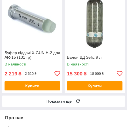
Буфер віддачі X-GUN H-2 для
AR-15 (131 гр)
Балон ВД Sefic 9 л
В наявності
В наявності
2 219
15 300
₴
₴
2 610 ₴
18 000 ₴
Купити
Купити
Показати ще
Про нас