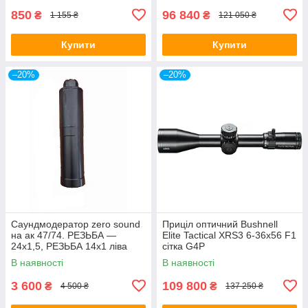
850
96 840
₴
₴
1 155 ₴
121 050 ₴
Купити
Купити
–20%
–20%
Саундмодератор zero sound
Приціл оптичний Bushnell
на ак 47/74. РЕЗЬБА —
Elite Tactical XRS3 6-36x56 F1
24х1,5, РЕЗЬБА 14х1 ліва
сітка G4P
В наявності
В наявності
3 600
109 800
₴
₴
4 500 ₴
137 250 ₴