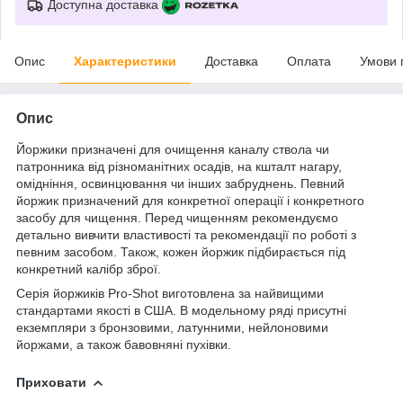
Доступна доставка
Опис
Характеристики
Доставка
Оплата
Умови 
Опис
Йоржики призначені для очищення каналу ствола чи
патронника від різноманітних осадів, на кшталт нагару,
омідніння, освинцювання чи інших забруднень. Певний
йоржик призначений для конкретної операції і конкретного
засобу для чищення. Перед чищенням рекомендуємо
детально вивчити властивості та рекомендації по роботі з
певним засобом. Також, кожен йоржик підбирається під
конкретний калібр зброї.
Серія
йоржиків Pro-Shot виготовлена за найвищими
стандартами якості в США. В модельному ряді присутні
екземпляри з бронзовими, латунними, нейлоновими
йоржами, а також бавовняні пухівки.
Приховати