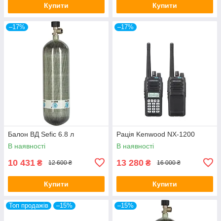
Купити
Купити
–17%
–17%
Балон ВД Sefic 6.8 л
Рація Kenwood NX-1200
В наявності
В наявності
10 431
13 280
₴
₴
12 600 ₴
16 000 ₴
Купити
Купити
Топ продажів
–15%
–15%