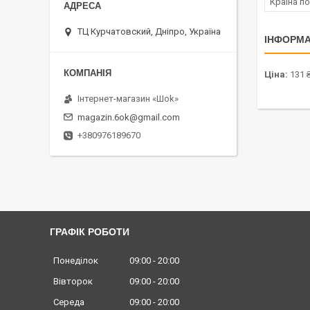
Країна п
ТЦ Курчатовский, Дніпро, Україна
ІНФОРМА
Ціна:
131 
Інтернет-магазин «Шоk»
magazin.6ok@gmail.com
+380976189670
ГРАФІК РОБОТИ
Понеділок
09:00
20:00
Вівторок
09:00
20:00
Середа
09:00
20:00