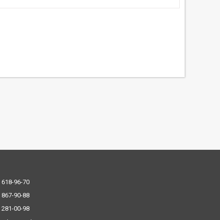
 618-96-70
 867-90-88
 281-00-98