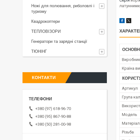
Серія
йорж
Ножі для полювання, риболовлі і
латунними
туризму
Квадрокоптери
ХАРАКТЕ
ТЕПЛОВІЗОРИ
Генератори та зарядні станції
ОСНОВН
ТЮНІНГ
Виробни
Країна в
КОНТАКТИ
КОРИСТ
Артикул
Група кал
Використ
+380 (97) 618-96-70
Мoдель
+380 (95) 867-90-88
Матеріал
+380 (50) 281-00-98
Різьба