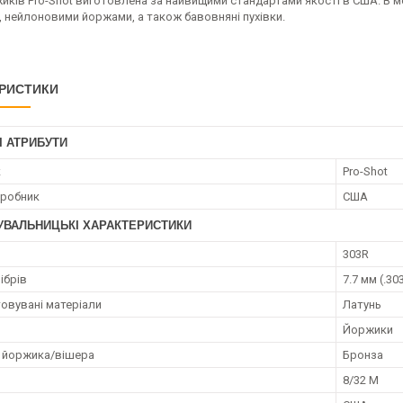
иків Pro-Shot виготовлена за найвищими стандартами якості в США. В м
, нейлоновими йоржами, а також бавовняні пухівки.
РИСТИКИ
І АТРИБУТИ
к
Pro-Shot
иробник
США
УВАЛЬНИЦЬКІ ХАРАКТЕРИСТИКИ
303R
ібрів
7.7 мм (.30
овувані матеріали
Латунь
Йоржики
 йоржика/вішера
Бронза
8/32 M