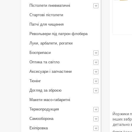
Пістолети пневматичні
Стартові пістолети
Патчі для чищення
Револьвери під патрон флобера
Луки, арбалети, рогатки
Боєприпаси
Оптика та світло
Аксесуари і запчастини
Тюнінг
Догляд за зброєю
Макети масо-габаритні
Термопродукция
Йоржики пр
Самооборона
інших заб
детально в
Екіпіровка