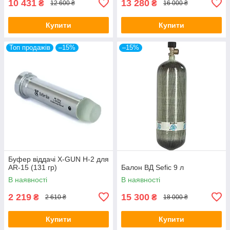
10 431
13 280
₴
₴
12 600 ₴
16 000 ₴
Купити
Купити
Топ продажів
–15%
–15%
Буфер віддачі X-GUN H-2 для
AR-15 (131 гр)
Балон ВД Sefic 9 л
В наявності
В наявності
2 219
15 300
₴
₴
2 610 ₴
18 000 ₴
Купити
Купити