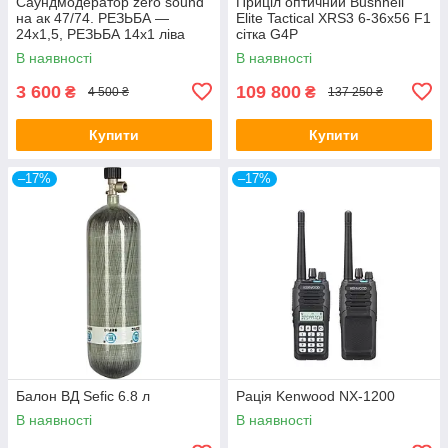
Саундмодератор zero sound
Приціл оптичний Bushnell
на ак 47/74. РЕЗЬБА —
Elite Tactical XRS3 6-36x56 F1
24х1,5, РЕЗЬБА 14х1 ліва
сітка G4P
В наявності
В наявності
3 600
109 800
₴
₴
4 500 ₴
137 250 ₴
Купити
Купити
–17%
–17%
Балон ВД Sefic 6.8 л
Рація Kenwood NX-1200
В наявності
В наявності