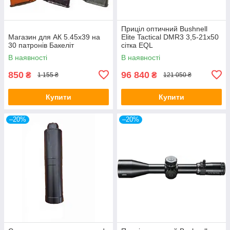
Приціл оптичний Bushnell
Магазин для АК 5.45х39 на
Elite Tactical DMR3 3,5-21x50
30 патронів Бакеліт
сітка EQL
В наявності
В наявності
850
96 840
₴
₴
1 155 ₴
121 050 ₴
Купити
Купити
–20%
–20%