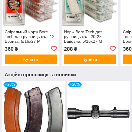
Спіральний йорж Bore
Йорж Bore Tech для
Спір
Tech для рушниць кал. 12.
рушниць кал. 20-28.
Tech
Бронза. 5/16x27 M
Бавовна. 5/16x27 M
Брон
360
288
360
₴
₴
Купити
Купити
Акційні пропозиції та новинки
–26%
–20%