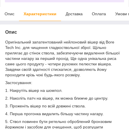
Опис
Характеристики
Доставка
Оплата
Умови 
Опис
Оригінальний запатентований нейлоновий вішер від Bore
Tech Inc. для чищення гладкоствольної зброї. Щільно
прилягає до стінок ствола, забезпечуючи видалення більшої
частини нагару за перший прохід. Ще одна унікальна риса
саме цього продукту - чотири рухомих пелюстки вішера.
Завдяки своїй здатності стискатися, дозволяють йому
проходити крізь чокі будь-якого розміру.
Застосування:
1. Накрутіть вішер на шомпол.
2. Наколіть патч на вішер, як можна ближче до центру.
3. Проженіть вішер по всій довжині ствола.
4. Перша прогонка видалить більшу частину нагару.
5. Ствол повинен бути ретельно оброблений бронзовим
йоржиком і засобом для очищення, щоб розпушити