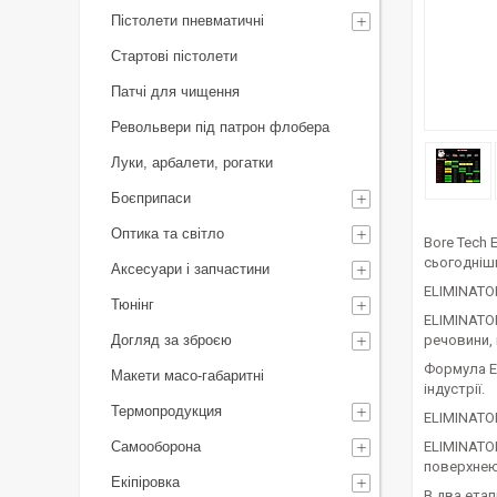
Пістолети пневматичні
Стартові пістолети
Патчі для чищення
Револьвери під патрон флобера
Луки, арбалети, рогатки
Боєприпаси
Оптика та світло
Bore Tech
сьогоднішн
Аксесуари і запчастини
ELIMINATOR
Тюнінг
ELIMINATOR
Догляд за зброєю
речовини,
Формула EL
Макети масо-габаритні
індустрії.
Термопродукция
ELIMINATOR
Самооборона
ELIMINATO
поверхнею
Екіпіровка
В два етап