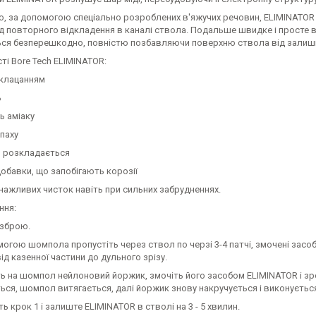
о, за допомогою спеціально розроблених в'яжучих речовин, ELIMINATOR діє
д повторного відкладення в каналі ствола. Подальше швидке і просте ви
ься безперешкодно, повністю позбавляючи поверхню ствола від залишку
і Bore Tech ELIMINATOR:
 клацанням
ь
ть аміаку
апаху
ю розкладається
добавки, що запобігають корозії
нажливих чисток навіть при сильних забрудненнях.
ння:
 зброю.
могою шомпола пропустіть через ствол по черзі 3-4 патчі, змочені засо
ід казенної частини до дульного зрізу.
ть на шомпол нейлоновий йоржик, змочіть його засобом ELIMINATOR і зро
ься, шомпол витягається, далі йоржик знову накручується і виконується
ть крок 1 і залиште ELIMINATOR в стволі на 3 - 5 хвилин.