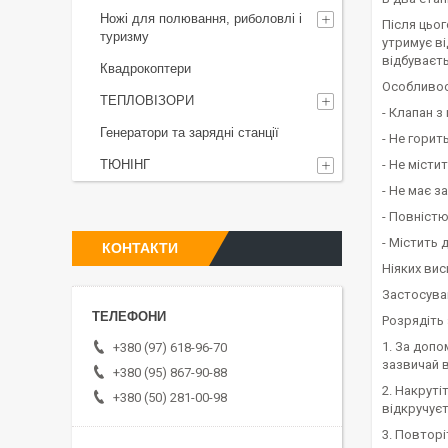
Ножі для полювання, риболовлі і
Після цьог
туризму
утримує ві
відбуваєт
Квадрокоптери
Особливост
ТЕПЛОВІЗОРИ
- Клапан з
Генератори та зарядні станції
- Не горит
ТЮНІНГ
- Не місти
- Не має з
- Повніст
- Містить 
КОНТАКТИ
Ніяких вис
Застосува
Розрядіть
1. За допо
+380 (97) 618-96-70
зазвичай в
+380 (95) 867-90-88
2. Накруті
+380 (50) 281-00-98
відкручуєт
3. Повторі