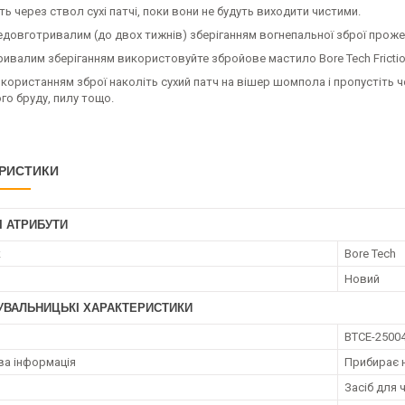
ть через ствол сухі патчі, поки вони не будуть виходити чистими.
едовготривалим (до двох тижнів) зберіганням вогнепальної зброї прожен
ривалим зберіганням використовуйте збройове мастило Bore Tech Friction
користанням зброї наколіть сухий патч на вішер шомпола і пропустіть 
го бруду, пилу тощо.
РИСТИКИ
І АТРИБУТИ
к
Bore Tech
Новий
УВАЛЬНИЦЬКІ ХАРАКТЕРИСТИКИ
BTCE-2500
а інформація
Прибирає н
Засіб для