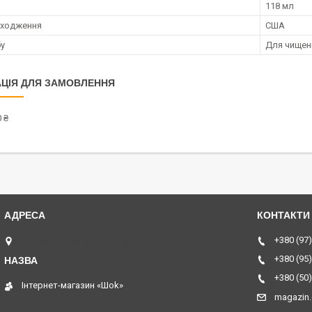
118 мл
оходження
США
бу
Для чищенн
ЦІЯ ДЛЯ ЗАМОВЛЕННЯ
 ₴
ТЦ Курчатовский, Дніпро, Україна
+380 (97)
+380 (95)
+380 (50)
Інтернет-магазин «Шоk»
magazin