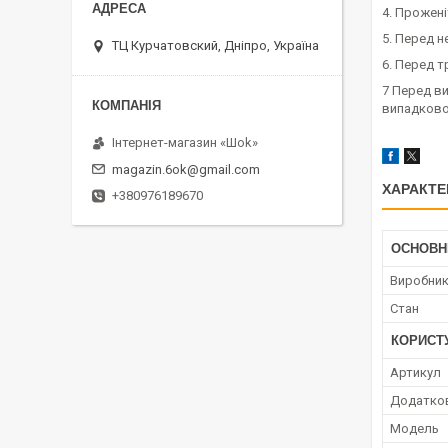
4. Прожені
5. Перед н
ТЦ Курчатовский, Дніпро, Україна
6. Перед т
7 Перед ви
випадково
Інтернет-магазин «Шоk»
magazin.6ok@gmail.com
ХАРАКТЕ
+380976189670
ОСНОВН
Виробни
Стан
КОРИСТ
Артикул
Додатков
Мoдель