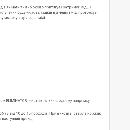
 як магніт - вибірково притягує і затримує мідь, і
лучення будь-яких залишків вуглецю і міді прогресує і
 молекул вуглецю і міді.
бом ELIMINATOR. Чистіть тільки в одному напрямку,
біть від 10 до 15 проходів. При виході зі ствола йоржик
 наступний прохід.