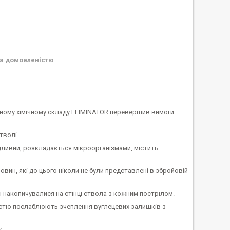
а домовленістю
еному хімічному складу ELIMINATOR перевершив вимоги
тволі.
ідливий, розкладається мікроорганізмами, містить
вин, які до цього ніколи не були представлені в збройовій
 накопичувалися на стінці ствола з кожним пострілом.
кістю послаблюють зчеплення вуглецевих залишків з
.