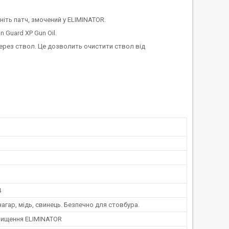
іть патч, змочений у ELIMINATOR.
 Guard XP Gun Oil.
через ствол. Це дозволить очистити ствол від
4
агар, мідь, свинець. Безпечно для стовбура.
 чищення ELIMINATOR