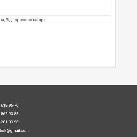
я, Від порохової нагари
 618-96-70
 867-90-88
 281-00-98
.6ok@gmail.com