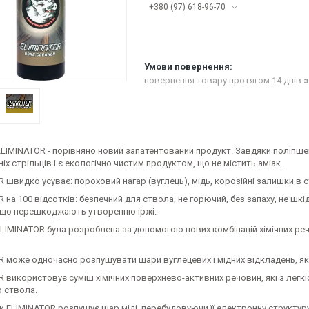
+380 (97) 618-96-70
повернення товару протягом 14 днів
з
 ELIMINATOR - порівняно новий запатентований продукт. Завдяки поліпш
іх стрільців і є екологічно чистим продуктом, що не містить аміак.
 швидко усуває: пороховий нагар (вуглець), мідь, корозійні залишки в с
 на 100 відсотків: безпечний для ствола, не горючий, без запаху, не шк
 що перешкоджають утворенню іржі.
IMINATOR була розроблена за допомогою нових комбінацій хімічних речо
 може одночасно розпушувати шари вуглецевих і мідних відкладень, які
R використовує суміш хімічних поверхнево-активних речовин, які з лег
 ствола.
и ELIMINATOR розпушує шар міді, перебудовуючи її електронну структуру