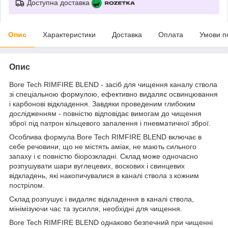
Доступна доставка
Опис
Характеристики
Доставка
Оплата
Умови п
Опис
Bore Tech RIMFIRE BLEND - засіб для чищення каналу ствола
зі спеціальною формулою, ефективно видаляє освинцювання
і карбонові відкладення. Завдяки проведеним глибоким
дослідженням - повністю відповідає вимогам до чищення
зброї під патрон кільцевого запалення і пневматичної зброї.
Особлива формула Bore Tech RIMFIRE BLEND включає в
себе речовини, що не містять аміак, не мають сильного
запаху і є повністю біорозкладні. Склад може одночасно
розпушувати шари вуглецевих, воскових і свинцевих
відкладень, які накопичувалися в каналі ствола з кожним
пострілом.
Склад розпушує і видаляє відкладення в каналі ствола,
мінімізуючи час та зусилля, необхідні для чищення.
Bore Tech RIMFIRE BLEND однаково безпечний при чищенні