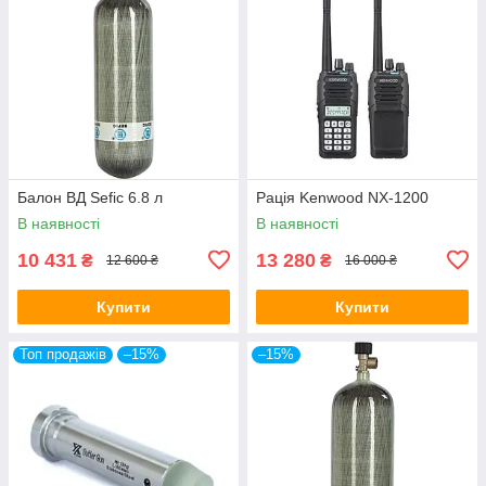
Балон ВД Sefic 6.8 л
Рація Kenwood NX-1200
В наявності
В наявності
10 431
13 280
₴
₴
12 600 ₴
16 000 ₴
Купити
Купити
Топ продажів
–15%
–15%