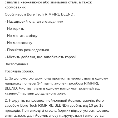
стволів з нержавіючої або звичайної сталі, а також
хромованих.
Особливості Bore Tech RIMFIRE BLEND :
- Насадковий клапан з клацанням
- Не горить
- Не містить аміаку
- Не має запаху
- Повністю розкладається
- Містить добавки, що запобігають корозії
Застосування:
Розрядіть зброю.
1. За допомогою шомпола пропустіть через ствол в одному
напрямку по черзі 3-4 патчі, змочені засобом RIMFIRE
BLEND. Чистіть тільки в одному напрямку, зазвичай від
казенної частини до дульного зрізу.
2. Накрутіть на шомпол нейлоновий йоржик, змочіть його
засобом Bore Tech RIMFIRE BLENDи зробіть від 10 до 15
проходів. При виході зі ствола йоржик відкручується, шомпол
витягається, далі йоржик знову накручується і виконується