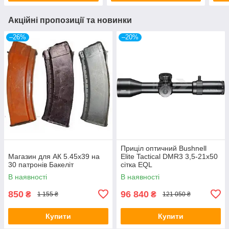
Акційні пропозиції та новинки
–26%
–20%
Приціл оптичний Bushnell
Магазин для АК 5.45х39 на
Elite Tactical DMR3 3,5-21x50
30 патронів Бакеліт
сітка EQL
В наявності
В наявності
850
96 840
₴
₴
1 155 ₴
121 050 ₴
Купити
Купити