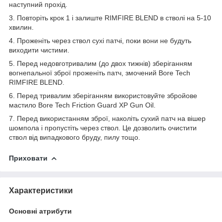
наступний прохід.
3. Повторіть крок 1 і залиште RIMFIRE BLEND в стволі на 5-10
хвилин.
4. Проженіть через ствол сухі патчі, поки вони не будуть
виходити чистими.
5. Перед недовготривалим (до двох тижнів) зберіганням
вогнепальної зброї проженіть патч, змочений Bore Tech
RIMFIRE BLEND.
6. Перед тривалим зберіганням використовуйте збройове
мастило Bore Tech Friction Guard XP Gun Oil.
7. Перед використанням зброї, наколіть сухий патч на вішер
шомпола і пропустіть через ствол. Це дозволить очистити
ствол від випадкового бруду, пилу тощо.
Приховати
Характеристики
Основні атрибути