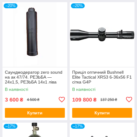
–20%
–20%
Саундмодератор zero sound
Приціл оптичний Bushnell
на ак 47/74. РЕЗЬБА —
Elite Tactical XRS3 6-36x56 F1
24х1,5, РЕЗЬБА 14х1 ліва
сітка G4P
В наявності
В наявності
3 600
109 800
₴
₴
4 500 ₴
137 250 ₴
Купити
Купити
–17%
–17%