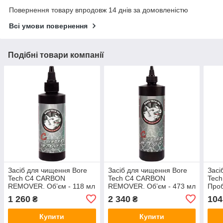
Повернення товару впродовж 14 днів за домовленістю
Всі умови повернення
Подібні товари компанії
Засіб для чищення Bore
Засіб для чищення Bore
Засі
Tech C4 CARBON
Tech C4 CARBON
Tech
REMOVER. Об’єм - 118 мл
REMOVER. Об’єм - 473 мл
Проб
1 260
2 340
104
₴
₴
Купити
Купити