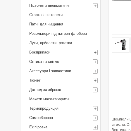
Пістолети пневматичні
Стартові пістолети
Патчі для чищення
Револьвери під патрон флобера
Луки, арбалети, рогатки
Боєприпаси
Оптика та світло
Аксесуари і запчастини
Тюнінг
Догляд за зброєю
Макети масо-габаритні
Термопродукция
Самооборона
Шомполи Bo
ствола. С
Екіпіровка
Вертикаль