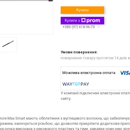
Купити
Купити з
+380 (97) 618-96-70
повернення товару протягом 14 днів
з
У компанії підключені електронні пла
сайту.
re-Max Smart мають обплетення з вуглецевого волокна, що забезпечує г
трижень закінчується різьбою, що дозволяє прикріпити додаткове прила
на ручка виконана з нековзкого пластику та гуми, завдяки чому нею зр