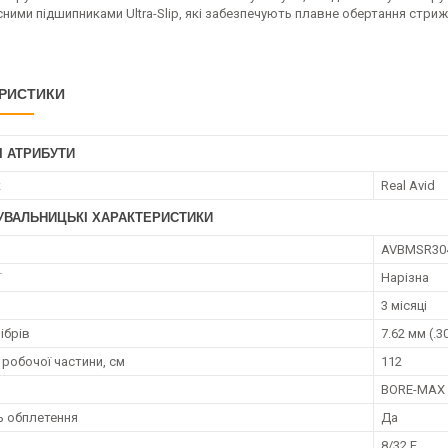
ними підшипниками Ultra-Slip, які забезпечують плавне обертання стри
РИСТИКИ
І АТРИБУТИ
к
Real Avid
УВАЛЬНИЦЬКІ ХАРАКТЕРИСТИКИ
AVBMSR30
ї
Нарізна
3 місяці
ібрів
7.62 мм (.3
робочої частини, см
112
BORE-MAX
ь обплетення
Да
8/32 F