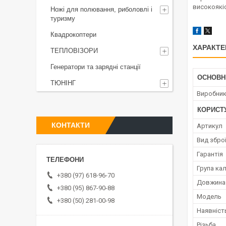
високоякіс
Ножі для полювання, риболовлі і
туризму
Квадрокоптери
ХАРАКТЕ
ТЕПЛОВІЗОРИ
Генератори та зарядні станції
ОСНОВН
ТЮНІНГ
Виробни
КОРИСТ
КОНТАКТИ
Артикул
Вид збро
Гарантія
Група кал
+380 (97) 618-96-70
Довжина 
+380 (95) 867-90-88
Мoдель
+380 (50) 281-00-98
Наявніст
Різьба