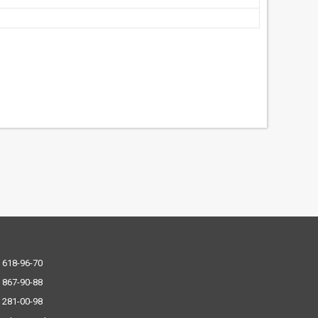
 618-96-70
 867-90-88
 281-00-98