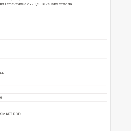
жня і ефективне очищення каналу ствола.
44
0)
 SMART ROD