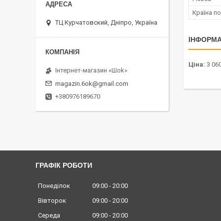
Країна п
ТЦ Курчатовский, Дніпро, Україна
ІНФОРМА
Ціна:
3 060
Інтернет-магазин «Шоk»
magazin.6ok@gmail.com
+380976189670
ГРАФІК РОБОТИ
Понеділок
09:00
20:00
Вівторок
09:00
20:00
Середа
09:00
20:00