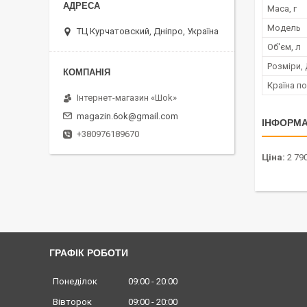
Маса, г
Мoдель
ТЦ Курчатовский, Дніпро, Україна
Об'єм, л
Розміри,
Країна п
Інтернет-магазин «Шоk»
magazin.6ok@gmail.com
ІНФОРМА
+380976189670
Ціна:
2 790
ГРАФІК РОБОТИ
Понеділок
09:00
20:00
Вівторок
09:00
20:00