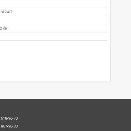
bi 24/7
,2 см
 618-96-70
 867-90-88