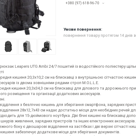
+380 (97) 618-96-70
повернення товару протягом 14 днів
з
рюкзак Leapers UTG Ambi 24/7 пошитий із водостійкого поліестеру щільн
ті
ередня кишеня 20,3х10,2 см на блискавці з внутрішньою сітчастою кише
сесуарів із двома зовнішніми рядами строп M.O.L.L.E.
редня кишеня 20,3х34,3 см на блискавці для ділового та дорожнього при
го розміщення та організації додаткових аксесуарів.
ені.
відділення з безліччю кишень для зберігання смартфона, зарядних прист
відділення 28x12,7x43 см надає достатньо місця для необхідних речей для
ідходить для 15-дюймового ноутбука. Дві бічні кишені на блискавці доп
 шнурів живлення, зарядних пристроїв та інших електронних аксесуарів.
ежного боку є двошарові відділення на застібках і дві верхні сітчасті 
кишеня забезпечує додаткове місце для зберігання документів.