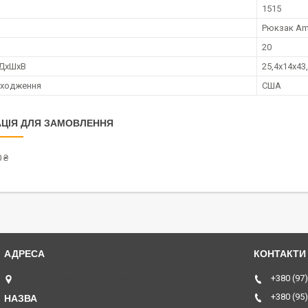
1515
Рюкзак Am
20
 ДхШхВ
25,4x14x43
оходження
США
ЦІЯ ДЛЯ ЗАМОВЛЕННЯ
 ₴
ТЦ Курчатовский, Дніпро, Україна
+380 (97)
+380 (95)