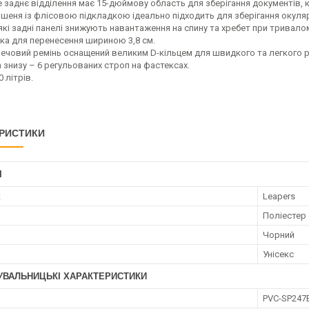
 заднє відділення має 15-дюймову область для зберігання документів, к
ишеня із флісовою підкладкою ідеально підходить для зберігання окуляр
'які задні панелі знижують навантаження на спину та хребет при тривал
чка для перенесення шириною 3,8 см.
плечовий ремінь оснащений великим D-кільцем для швидкого та легкого 
та знизу – 6 регульованих строп на фастексах.
0 літрів.
РИСТИКИ
І
к
Leapers
Поліестер
Чорний
Унісекс
УВАЛЬНИЦЬКІ ХАРАКТЕРИСТИКИ
PVC-SP247