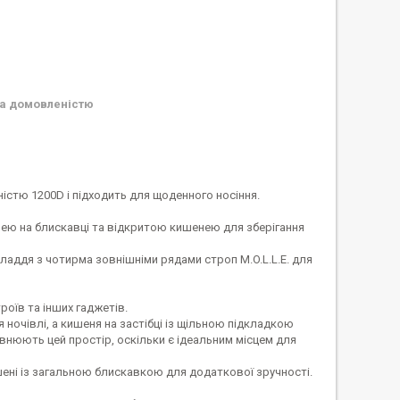
а домовленістю
істю 1200D і підходить для щоденного носіння.
нею на блискавці та відкритою кишенею для зберігання
ладдя з чотирма зовнішніми рядами строп M.O.L.L.E. для
роїв та інших гаджетів.
 ночівлі, а кишеня на застібці із щільною підкладкою
овнюють цей простір, оскільки є ідеальним місцем для
кишені із загальною блискавкою для додаткової зручності.