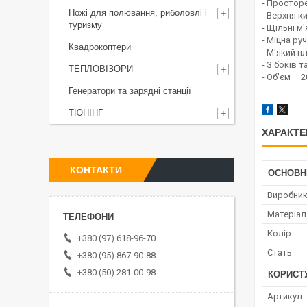
- Просторе
Ножі для полювання, риболовлі і
- Верхня к
туризму
- Щільні м
- Міцна ру
Квадрокоптери
- М'який 
- З боків 
ТЕПЛОВІЗОРИ
- Об'єм – 2
Генератори та зарядні станції
ТЮНІНГ
ХАРАКТЕ
КОНТАКТИ
ОСНОВН
Виробни
Матеріал
Колір
+380 (97) 618-96-70
Стать
+380 (95) 867-90-88
+380 (50) 281-00-98
КОРИСТ
Артикул