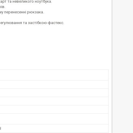
арт та невеликого ноутбука.
ів.
ому перенесенні рюкзака.
регулювання та застібкою-фастекс.
B