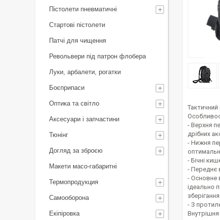
Пістолети пневматичні
Стартові пістолети
Патчі для чищення
Револьвери під патрон флобера
Луки, арбалети, рогатки
Боєприпаси
Оптика та світло
Тактичний 
Особливос
Аксесуари і запчастини
- Верхня п
дрібних ак
Тюнінг
- Нижня пе
Догляд за зброєю
оптимально
- Бічні киш
Макети масо-габаритні
- Переднє 
- Основне 
Термопродукция
ідеально п
зберігання
Самооборона
- З протил
Екіпіровка
Внутрішня 