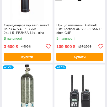
Саундмодератор zero sound
Приціл оптичний Bushnell
на ак 47/74. РЕЗЬБА —
Elite Tactical XRS3 6-36x56 F1
24х1,5, РЕЗЬБА 14х1 ліва
сітка G4P
В наявності
В наявності
3 600
109 800
₴
₴
4 500 ₴
137 250 ₴
Купити
Купити
–17%
–17%