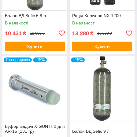
Балон ВД Sefic 6.8 л
Рація Kenwood NX-1200
В наявності
В наявності
10 431
13 280
₴
₴
12 600 ₴
16 000 ₴
Купити
Купити
Топ продажів
–15%
–15%
Буфер віддачі X-GUN H-2 для
AR-15 (131 гр)
Балон ВД Sefic 9 л