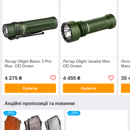
Ліхтар Olight Baton 3 Pro
Ліхтар Olight Javelot Mini.
Ліхт
Max. OD Green
OD Green
Mar
4 275
4 455
35 
₴
₴
Купити
Купити
Акційні пропозиції та новинки
–26%
–20%