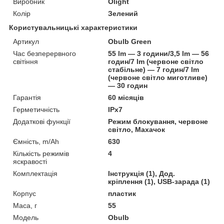
Виробник
Olight
Колір
Зелений
Користувальницькі характеристики
Артикул
Obulb Green
Час безперервного
55 lm — 3 години/3,5 lm — 56
світіння
годин/7 lm (червоне світло
стабільне) — 7 годин/7 lm
(червоне світло миготливе)
— 30 годин
Гарантія
60 місяців
Герметичність
IPx7
Додаткові функції
Режим блокування, червоне
світло, Махачок
Ємність, m/Ah
630
Кількість режимів
4
яскравості
Комплектація
Інструкція (1), Дод.
кріплення (1), USB-зарада (1)
Корпус
пластик
Маса, г
55
Мoдель
Obulb