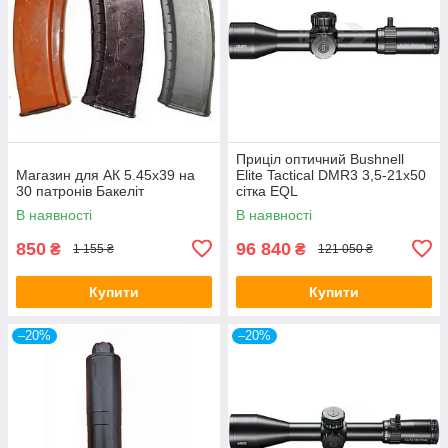
Приціл оптичний Bushnell
Магазин для АК 5.45х39 на
Elite Tactical DMR3 3,5-21x50
30 патронів Бакеліт
сітка EQL
В наявності
В наявності
850
96 840
₴
₴
1 155 ₴
121 050 ₴
Купити
Купити
–20%
–20%