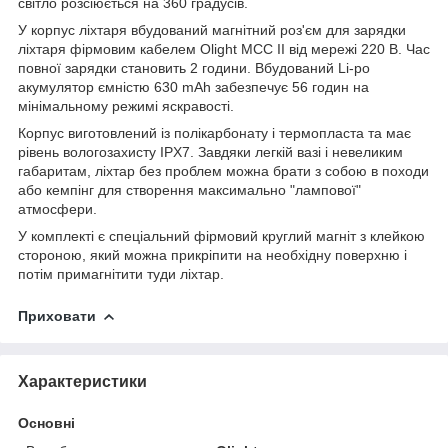
світло розсіюється на 360 градусів.
У корпус ліхтаря вбудований магнітний роз'єм для зарядки
ліхтаря фірмовим кабелем Olight MCC II від мережі 220 В. Час
повної зарядки становить 2 години. Вбудований Li-po
акумулятор ємністю 630 mAh забезпечує 56 годин на
мінімальному режимі яскравості.
Корпус виготовлений із полікарбонату і термопласта та має
рівень вологозахисту IPX7. Завдяки легкій вазі і невеликим
габаритам, ліхтар без проблем можна брати з собою в походи
або кемпінг для створення максимально "лампової"
атмосфери.
У комплекті є спеціальний фірмовий круглий магніт з клейкою
стороною, який можна прикріпити на необхідну поверхню і
потім примагнітити туди ліхтар.
Приховати
Характеристики
Основні