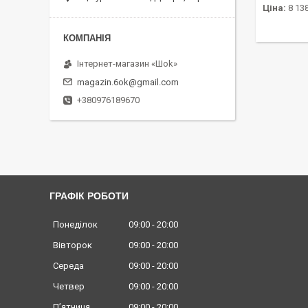
Ціна:
8 138
Інтернет-магазин «Шоk»
magazin.6ok@gmail.com
+380976189670
ГРАФІК РОБОТИ
Понеділок
09:00
20:00
Вівторок
09:00
20:00
Середа
09:00
20:00
Четвер
09:00
20:00
Пʼятниця
09:00
20:00