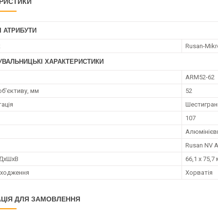
РИСТИКИ
І АТРИБУТИ
к
Rusan-Mikr
УВАЛЬНИЦЬКІ ХАРАКТЕРИСТИКИ
ARM52-62
об'єктиву, мм
52
ація
Шестигранн
107
Алюмінієв
Rusan NV A
 ДхШхВ
66,1 х 75,7
оходження
Хорватія
ЦІЯ ДЛЯ ЗАМОВЛЕННЯ