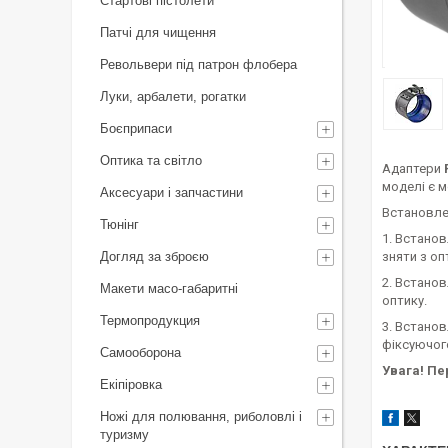
Стартові пістолети
Патчі для чищення
Револьвери під патрон флобера
Луки, арбалети, рогатки
Боєприпаси
Оптика та світло
Адаптери
моделі є м
Аксесуари і запчастини
Встановле
Тюнінг
1. Встанов
Догляд за зброєю
зняти з о
2. Встанов
Макети масо-габаритні
оптику.
Термопродукция
3. Встано
фіксуючог
Самооборона
Увага! Пе
Екіпіровка
Ножі для полювання, риболовлі і
туризму