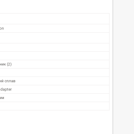
on
ик (2)
ий сплав
dapter
 мм