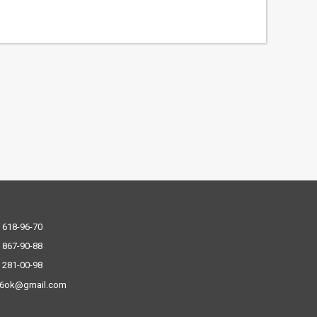
 618-96-70
 867-90-88
 281-00-98
.6ok@gmail.com