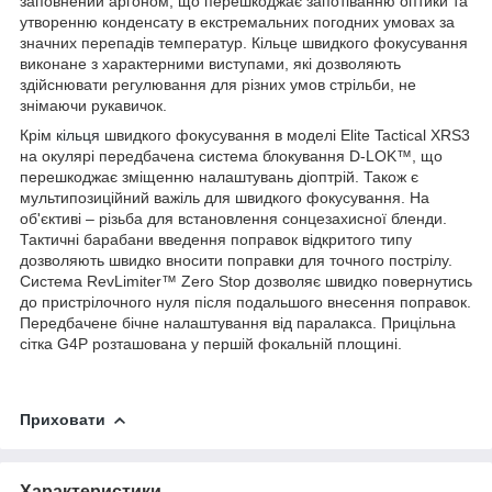
заповнений аргоном, що перешкоджає запотіванню оптики та
утворенню конденсату в екстремальних погодних умовах за
значних перепадів температур. Кільце швидкого фокусування
виконане з характерними виступами, які дозволяють
здійснювати регулювання для різних умов стрільби, не
знімаючи рукавичок.
Крім
кільця
швидкого фокусування в моделі Elite Tactical XRS3
на окулярі передбачена система блокування D-LOK™, що
перешкоджає зміщенню налаштувань діоптрій. Також є
мультипозиційний важіль для швидкого фокусування. На
об'єктиві – різьба для встановлення сонцезахисної бленди.
Тактичні барабани введення поправок відкритого типу
дозволяють швидко вносити поправки для точного пострілу.
Система RevLimiter™ Zero Stop дозволяє швидко повернутись
до пристрілочного нуля після подальшого внесення поправок.
Передбачене бічне налаштування від паралакса. Прицільна
сітка G4P розташована у першій фокальній площині.
Приховати
Характеристики