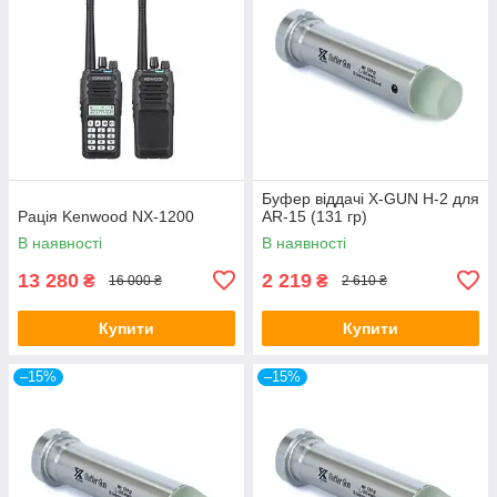
Буфер віддачі X-GUN H-2 для
Рація Kenwood NX-1200
AR-15 (131 гр)
В наявності
В наявності
13 280
2 219
₴
₴
16 000 ₴
2 610 ₴
Купити
Купити
–15%
–15%