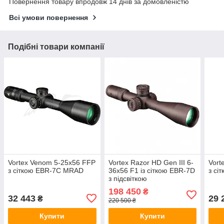
Повернення товару впродовж 14 днів за домовленістю
Всі умови повернення
Подібні товари компанії
Vortex Venom 5-25x56 FFP
Vortex Razor HD Gen III 6-
Vort
з сіткою EBR-7C MRAD
36x56 F1 із сіткою EBR-7D
з сі
з підсвіткою
198 450
₴
32 443
29 
₴
220 500 ₴
Купити
Купити