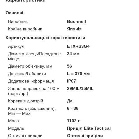
Основні
Виробник
Bushnell
Країна виробник
Японія
Користувальницькі характеристики
Артикул
ETXRS3G4
Діаметр кілець/Посадкове
34 мм
місце
Діаметр об'єктиву, мм
56
Довжина/Габарити
L = 376 мм
Додаткова інформація
IP67
Запас поправок на 100 м
29MIL/15MIL
(верт./гір.)
Корекція діоптрій
Да
Кратність (збільшення),
6 - 36
Min — Max
Маса
1102 г
Мoдель
Приціл Elite Tactical
Оптичні прилади
Оптичні приціли