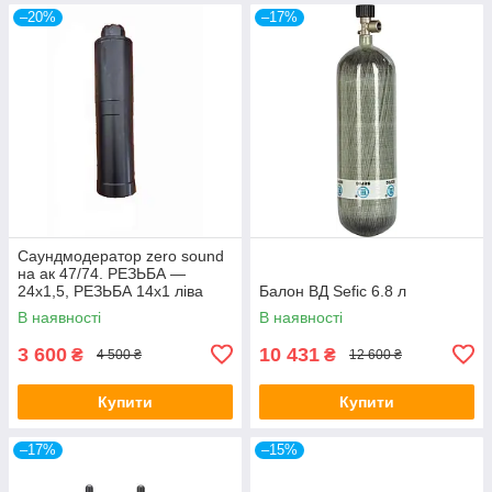
–20%
–17%
Саундмодератор zero sound
на ак 47/74. РЕЗЬБА —
24х1,5, РЕЗЬБА 14х1 ліва
Балон ВД Sefic 6.8 л
В наявності
В наявності
3 600
10 431
₴
₴
4 500 ₴
12 600 ₴
Купити
Купити
–17%
–15%