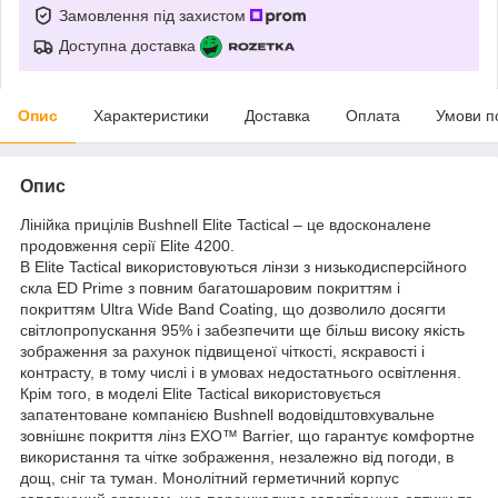
Замовлення під захистом
Доступна доставка
Опис
Характеристики
Доставка
Оплата
Умови п
Опис
Лінійка прицілів Bushnell Elite Tactical – це вдосконалене
продовження серії Elite 4200.
В Elite Tactical використовуються лінзи з низькодисперсійного
скла
ED
Prime з повним багатошаровим покриттям і
покриттям Ultra Wide Band Coating, що дозволило досягти
світлопропускання 95% і забезпечити ще більш високу якість
зображення за рахунок підвищеної чіткості, яскравості і
контрасту, в тому числі і в умовах недостатнього освітлення.
Крім того, в моделі Elite Tactical використовується
запатентоване компанією Bushnell водовідштовхувальне
зовнішнє покриття лінз EXO™ Barrier, що гарантує комфортне
використання та чітке зображення, незалежно від погоди, в
дощ, сніг та туман. Монолітний герметичний корпус