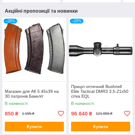
Акційні пропозиції та новинки
–26%
–20%
Приціл оптичний Bushnell
Магазин для АК 5.45х39 на
Elite Tactical DMR3 3,5-21x50
30 патронів Бакеліт
сітка EQL
В наявності
В наявності
850
96 840
₴
₴
1 155 ₴
121 050 ₴
Купити
Купити