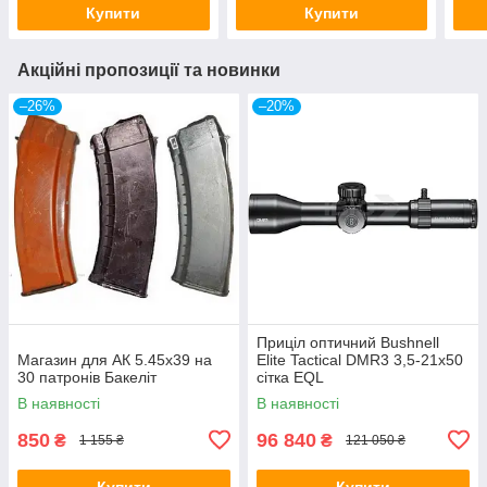
Купити
Купити
Акційні пропозиції та новинки
–26%
–20%
Приціл оптичний Bushnell
Магазин для АК 5.45х39 на
Elite Tactical DMR3 3,5-21x50
30 патронів Бакеліт
сітка EQL
В наявності
В наявності
850
96 840
₴
₴
1 155 ₴
121 050 ₴
Купити
Купити