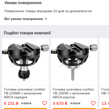
Умови повернення
Повернення товару впродовж 14 днів за домовленістю
Всі умови повернення
Подібні товари компанії
Головка штативна Leofoto
Головка штативна Leofoto
Голо
YB-100MK з затискачем
YB-100SK з затискачем
HB-7
ARCA середня
ARCA коротка
6 231
4 670
13 
₴
₴
6 559 ₴
4 916 ₴