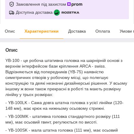
Замовлення під захистом
Доступна доставка
Опис
Характеристики
Доставка
Оплата
Умови 
Опис
YB-100 - це робоча штативна головка на шарнірній основі з
верхнім інтерфейсом
бази
кріплення
ARCA - swiss.
Відрізняються від попередників (YB-75) наявністю
симетричних отворів у робочому місці, що полегшує
конструкцію та деякі незначні дизайнерські рішення. У всьому
іншому ж вони також прекрасні в роботі та мають розмірну
лінійку у трьох розмірах:
- YB-100LK - Сама довга штатна головка з усієї лінійки (120-
148 мм), має крюк на нижньому осьовому стрижні.
- YB-100MK - штативна головка стандартного розміру (111
мм), має осьовий гвинт, регулюється по висоті.
- YB-100SK - мала штатна головка (111 мм), має осьовий