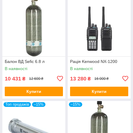
Балон ВД Sefic 6.8 л
Рація Kenwood NX-1200
В наявності
В наявності
10 431
13 280
₴
₴
12 600 ₴
16 000 ₴
Купити
Купити
Топ продажів
–15%
–15%