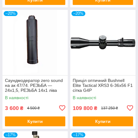
–20%
–20%
Саундмодератор zero sound
Приціл оптичний Bushnell
на ак 47/74. РЕЗЬБА —
Elite Tactical XRS3 6-36x56 F1
24х1,5, РЕЗЬБА 14х1 ліва
сітка G4P
В наявності
В наявності
3 600
109 800
₴
₴
4 500 ₴
137 250 ₴
Купити
Купити
–17%
–17%