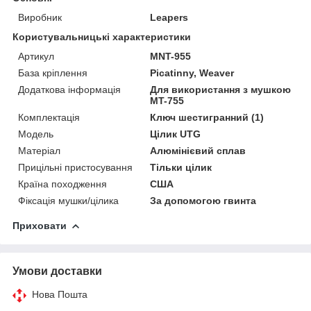
Виробник
Leapers
Користувальницькі характеристики
Артикул
MNT-955
База кріплення
Picatinny, Weaver
Додаткова інформація
Для використання з мушкою
MT-755
Комплектація
Ключ шестигранний (1)
Мoдель
Цілик UTG
Матеріал
Алюмінієвий сплав
Прицільні пристосування
Тільки цілик
Країна походження
США
Фіксація мушки/цілика
За допомогою гвинта
Приховати
Умови доставки
Нова Пошта