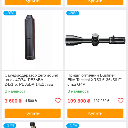
Купити
Купити
–20%
–20%
Саундмодератор zero sound
Приціл оптичний Bushnell
на ак 47/74. РЕЗЬБА —
Elite Tactical XRS3 6-36x56 F1
24х1,5, РЕЗЬБА 14х1 ліва
сітка G4P
В наявності
В наявності
3 600
109 800
₴
₴
4 500 ₴
137 250 ₴
Купити
Купити
–17%
–17%