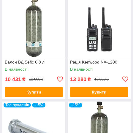
Балон ВД Sefic 6.8 л
Рація Kenwood NX-1200
В наявності
В наявності
10 431
13 280
₴
₴
12 600 ₴
16 000 ₴
Купити
Купити
Топ продажів
–15%
–15%