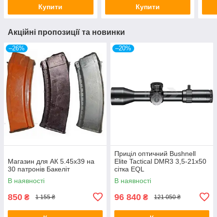
Купити
Купити
Акційні пропозиції та новинки
–26%
–20%
Приціл оптичний Bushnell
Магазин для АК 5.45х39 на
Elite Tactical DMR3 3,5-21x50
30 патронів Бакеліт
сітка EQL
В наявності
В наявності
850
96 840
₴
₴
1 155 ₴
121 050 ₴