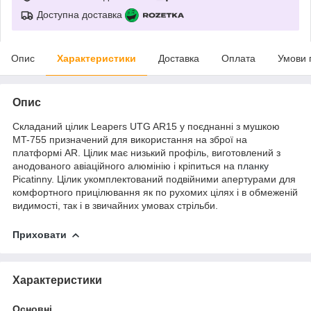
Доступна доставка
Опис
Характеристики
Доставка
Оплата
Умови 
Опис
Складаний цілик Leapers UTG AR15 у поєднанні з мушкою
MT-755 призначений для використання на зброї на
платформі AR. Цілик має низький профіль, виготовлений з
анодованого авіаційного алюмінію і кріпиться на
планку
Picatinny. Цілик укомплектований подвійними апертурами для
комфортного прицілювання як по рухомих цілях і в обмеженій
видимості, так і в звичайних умовах стрільби.
Приховати
Характеристики
Основні