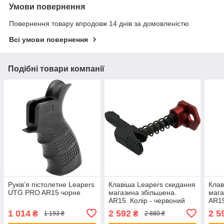
Умови повернення
Повернення товару впродовж 14 днів за домовленістю
Всі умови повернення
Подібні товари компанії
Руків’я пістолетне Leapers
Клавіша Leapers скидання
Клав
UTG PRO AR15 чорне
магазина збільшена.
мага
AR15. Колір - червоний
AR15
1 014
2 592
2 5
₴
₴
1 193 ₴
2 880 ₴