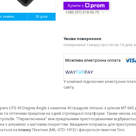
Купити з
+380 (97) 618-96-70
%
26 днів
повернення товару протягом 14 днів
з
У компанії підключені електронні пла
сайту.
ers UTG 45 Degree Angle з нахилом 45 градусів спільно з цілком MT-94
 та оптичним прицілом на одній стрілецької платформі. Таким чином, 
стрільби. "Переключення" між прицільними пристосуваннями відбуваєтьс
на з алюмінію з матовим покриттям. Введення поправок для пристрілки
юється на
планку
Пікатінні (MIL-STD-1913) і фіксується гвинтом Torx.