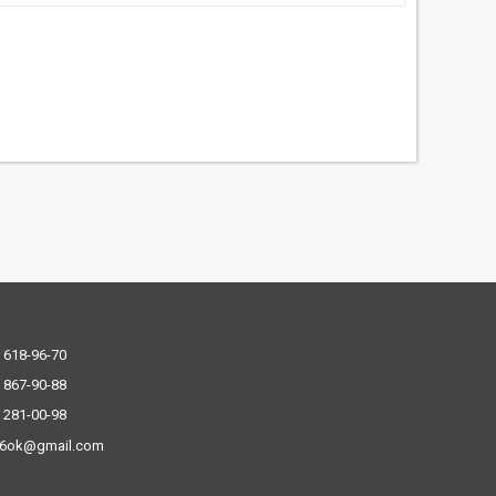
 618-96-70
 867-90-88
 281-00-98
.6ok@gmail.com