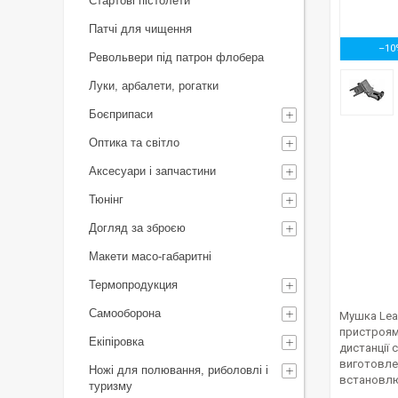
Стартові пістолети
Патчі для чищення
–10
Револьвери під патрон флобера
Луки, арбалети, рогатки
Боєприпаси
Оптика та світло
Аксесуари і запчастини
Тюнінг
Догляд за зброєю
Макети масо-габаритні
Термопродукция
Самооборона
Мушка Leap
пристроями
Екіпіровка
дистанції 
виготовле
Ножі для полювання, риболовлі і
встановл
туризму