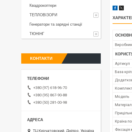
Квадрокоптери
ТЕПЛОВІЗОРИ
ХАРАКТЕ
Генератори та зарядні станції
ТЮНІНГ
ОСНОВН
Виробни
КОРИСТ
КОНТАКТИ
Артикул
База крі
Додатков
+380 (97) 618-96-70
Комплект
+380 (95) 867-90-88
Мoдель
+380 (50) 281-00-98
Матеріал
Прицільн
Країна п
Фіксація
ТЦ Курчатовский, Дніпро, Україна