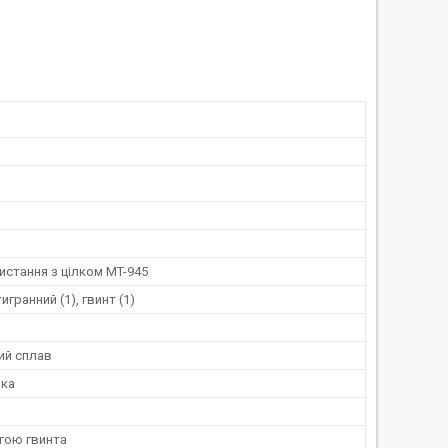
истання з цілком MT-945
гранний (1), гвинт (1)
ий сплав
шка
гою гвинта