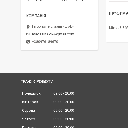
ІНФОРМА
Інтернет-магазин «Шоk»
Ціна:
3 362
magazin.6ok@gmail.com
+380976189670
ГРАФІК РОБОТИ
Понеділок
09:00
20:00
Вівторок
09:00
20:00
Середа
09:00
20:00
Четвер
09:00
20:00
Пʼятниця
09:00
20:00