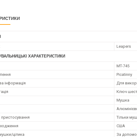
РИСТИКИ
І
к
Leapers
УВАЛЬНИЦЬКІ ХАРАКТЕРИСТИКИ
MT-745
плення
Picatinny
а інформація
Для викор
ація
Ключ шести
Мушка
Алюмінієв
і пристосування
Тільки му
оходження
США
 мушки/цілика
За допомо