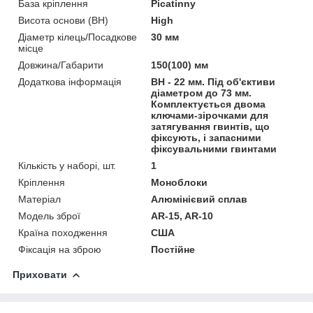
База кріплення
Picatinny
Висота основи (BH)
High
Діаметр кілець/Посадкове
30 мм
місце
Довжина/Габарити
150(100) мм
Додаткова інформація
BH - 22 мм. Під об'єктиви
діаметром до 73 мм.
Комплектується двома
ключами-зірочками для
затягування гвинтів, що
фіксують, і запасними
фіксувальними гвинтами
Кількість у наборі, шт.
1
Кріплення
Моноблоки
Матеріал
Алюмінієвий сплав
Модель зброї
AR-15, AR-10
Країна походження
США
Фіксація на зброю
Постійне
Приховати