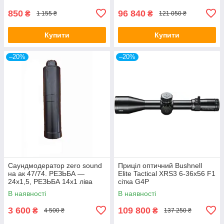
850
96 840
₴
₴
1 155 ₴
121 050 ₴
Купити
Купити
–20%
–20%
Саундмодератор zero sound
Приціл оптичний Bushnell
на ак 47/74. РЕЗЬБА —
Elite Tactical XRS3 6-36x56 F1
24х1,5, РЕЗЬБА 14х1 ліва
сітка G4P
В наявності
В наявності
3 600
109 800
₴
₴
4 500 ₴
137 250 ₴