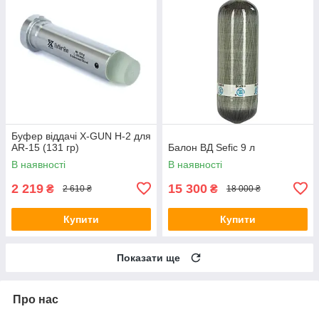
Буфер віддачі X-GUN H-2 для
AR-15 (131 гр)
Балон ВД Sefic 9 л
В наявності
В наявності
2 219
15 300
₴
₴
2 610 ₴
18 000 ₴
Купити
Купити
Показати ще
Про нас