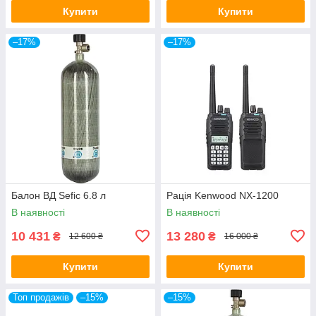
Купити
Купити
–17%
–17%
Балон ВД Sefic 6.8 л
Рація Kenwood NX-1200
В наявності
В наявності
10 431
13 280
₴
₴
12 600 ₴
16 000 ₴
Купити
Купити
Топ продажів
–15%
–15%