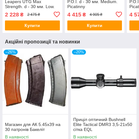
Leapers UTG Max
P.O.I. d - 30 мм. Medium.
P.O.I
Strength. d - 30 мм. Low.
Picatinny
Pica
Weaver/Picatinny
2 228
4 415
4 5
₴
₴
2 475 ₴
4 905 ₴
Купити
Купити
Акційні пропозиції та новинки
–26%
–20%
Приціл оптичний Bushnell
Магазин для АК 5.45х39 на
Elite Tactical DMR3 3,5-21x50
30 патронів Бакеліт
сітка EQL
В наявності
В наявності