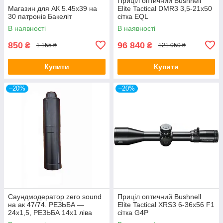
Приціл оптичний Bushnell
Магазин для АК 5.45х39 на
Elite Tactical DMR3 3,5-21x50
30 патронів Бакеліт
сітка EQL
В наявності
В наявності
850
96 840
₴
₴
1 155 ₴
121 050 ₴
Купити
Купити
–20%
–20%
Саундмодератор zero sound
Приціл оптичний Bushnell
на ак 47/74. РЕЗЬБА —
Elite Tactical XRS3 6-36x56 F1
24х1,5, РЕЗЬБА 14х1 ліва
сітка G4P