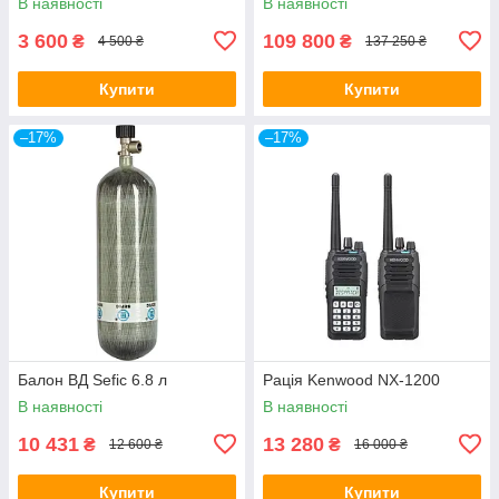
В наявності
В наявності
3 600
109 800
₴
₴
4 500 ₴
137 250 ₴
Купити
Купити
–17%
–17%
Балон ВД Sefic 6.8 л
Рація Kenwood NX-1200
В наявності
В наявності
10 431
13 280
₴
₴
12 600 ₴
16 000 ₴
Купити
Купити