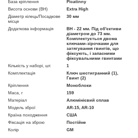
База кріплення
Picatinny
Висота основи (BH)
Extra High
Діаметр кілець/Посадкове
30 мм
місце
Додаткова інформація
BH - 22 мм. Під об'єктиви
діаметром до 73 мм.
Комплектується двома
ключами-зірочками для
затягування гвинтів, що
фіксують, і запасними
фіксувальними гвинтами
Кількість у наборі, шт.
1
Комплектація
Ключ шестигранний (1),
Гвинт (2)
Кріплення
Моноблоки
Маса, г
159
Матеріал
Алюмінієвий сплав
Модель зброї
AR-15, AR-10
Країна походження
США
Фіксація на зброю
Постійне
Колір
GM