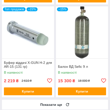
Топ продажів
–15%
–15%
Буфер віддачі X-GUN H-2 для
AR-15 (131 гр)
Балон ВД Sefic 9 л
В наявності
В наявності
2 219
15 300
₴
₴
2 610 ₴
18 000 ₴
Купити
Купити
Показати ще