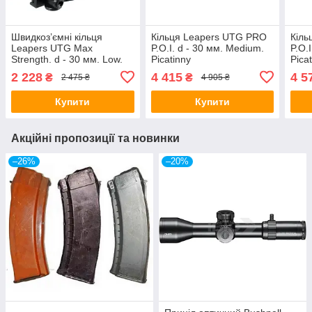
Швидкоз’ємні кільця
Кільця Leapers UTG PRO
Кіль
Leapers UTG Max
P.O.I. d - 30 мм. Medium.
P.O.I
Strength. d - 30 мм. Low.
Picatinny
Pica
Weaver/Picatinny
2 228
4 415
4 5
₴
₴
2 475 ₴
4 905 ₴
Купити
Купити
Акційні пропозиції та новинки
–26%
–20%