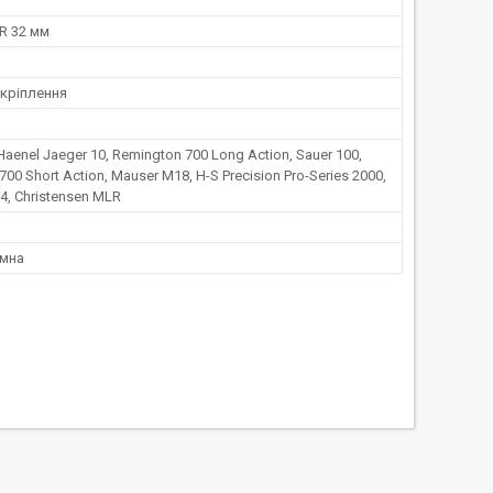
R 32 мм
 кріплення
Haenel Jaeger 10, Remington 700 Long Action, Sauer 100,
00 Short Action, Mauser M18, H-S Precision Pro-Series 2000,
14, Christensen MLR
мна