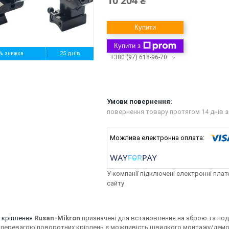
10 204 ₴
Купити
Купити з
%
25 днів
+380 (97) 618-96-70
повернення товару протягом 14 днів
з
У компанії підключені електронні пла
сайту.
і
кріплення
Rusan-Mikron
призначені для встановлення на зброю та под
перевагою поворотних кріплень є можливість швидкого монтажу/демо