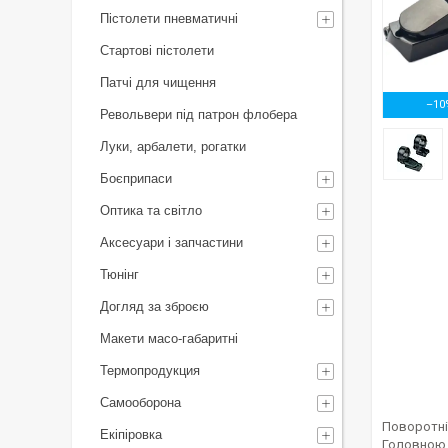
Пістолети пневматичні
Стартові пістолети
Патчі для чищення
–10
Револьвери під патрон флобера
Луки, арбалети, рогатки
Боєприпаси
Оптика та світло
Аксесуари і запчастини
Тюнінг
Догляд за зброєю
Макети масо-габаритні
Термопродукция
Самооборона
Поворотн
Екіпіровка
Головною 