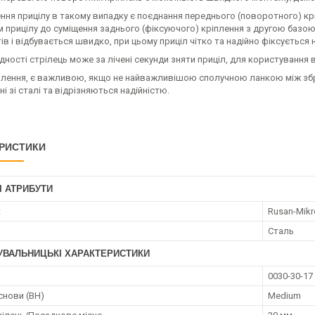
ня прицілу в такому випадку є поєднання переднього (поворотного) кр
прицілу до суміщення заднього (фіксуючого) кріплення з другою базою.
ів і відбувається швидко, при цьому приціл чітко та надійно фіксується н
дності стрілець може за лічені секунди зняти приціл, для користування
іплення, є важливою, якщо не найважливішою сполучною ланкою між збр
і зі сталі та відрізняються надійністю.
РИСТИКИ
І АТРИБУТИ
к
Rusan-Mikr
Сталь
УВАЛЬНИЦЬКІ ХАРАКТЕРИСТИКИ
0030-30-17
снови (BH)
Medium