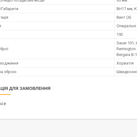
кілець/Посадкове місце
30 мм
/Габарити
BH17 мм, K
ація
Винт (4)
я
Спеціальні
192
Sauer 101, 
брої
Remington 7
Bergara В-
оходження
Хорватія
 на зброю
Швидкозні
ЦІЯ ДЛЯ ЗАМОВЛЕННЯ
4 ₴