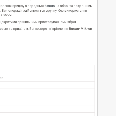
іплення прицілу з передньої
базою
на зброї та подальшим
 Вся операція здійснюється вручну, без використання
а зброї.
 відкритими прицільними пристосуваннями зброї.
оєю та прицілом. Всі поворотні кріплення
Rusan-Mikron
on