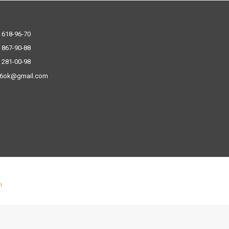
 618-96-70
 867-90-88
 281-00-98
.6ok@gmail.com
і