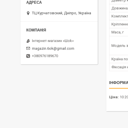
Діаметр 
Довжина
ТЦ Курчатовский, Дніпро, Україна
Комплект
Кріпленн
Маса, г
Інтернет-магазин «Шоk»
Модель з
magazin.6ok@gmail.com
+380976189670
Країна п
Фіксація
ІНФОРМА
Ціна:
10 20