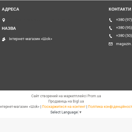
ТЦ Курчатовский, Дніпро, Україна
+380 (97)
+380 (95)
+380 (50)
Інтернет-магазин «Шоk»
magazin
Сайт створений на маркетплейсі
Prom.ua
Продавець на Bigl.ua
Інтернет-магазин «Шоk» |
Поскаржитися на контент
|
Політика конфіденційност
Select Language
▼