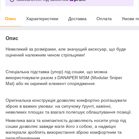
Опис
Характеристики
Доставка
Оплата
Умови п
Опис
Невеликий за розмірами, але значущий аксесуар, що буде
оцінений належним чином стрільцями!
Спеціальна підставка (упор) під сошки, що можна
використовувати разом з
DANAPER MSM (Modular Sniper
Mat)
або як окремий елемент спорядження.
Оригінальна конструкція дозволяє комфортно розташувати
зброю в важких умовах: на сипучому ґрунті, камінні,
невеликих площах та взагалі полегшує облаштування позиції.
Невелика вага та компактність дозволяють носити упор під
сошки дозволяє завжди мати його з собою, а надміцні
матеріали зроблять використання зброю комфортним та
передбачуваним.