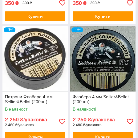
350
350
₴
₴
390 ₴
390 ₴
Купити
Купити
–9%
–9%
Патрони Флобера 4 мм
Флобера 4 мм Sellier&Bellot
Sellier&Bellot (200шт)
(200 шт)
В наявності
В наявності
2 250
2 250
₴/упаковка
₴/упаковка
2 480 ₴/упаковка
2 480 ₴/упаковка
Купити
Купити