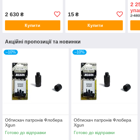
2 2
упа
2 630
15
₴
₴
2 480
Купити
Купити
Акційні пропозиції та новинки
–10%
–10%
Обтискач патронів Флобера
Обтискач патронів Флобера
Xgun
Xgun
Готово до відправки
Готово до відправки