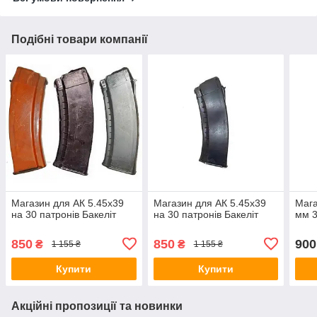
Подібні товари компанії
Магазин для АК 5.45х39
Магазин для АК 5.45х39
Мага
на 30 патронів Бакеліт
на 30 патронів Бакеліт
мм 3
850
850
900
₴
₴
1 155 ₴
1 155 ₴
Купити
Купити
Акційні пропозиції та новинки