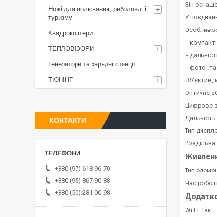
Він оснаще
Ножі для полювання, риболовлі і
У поєднанн
туризму
Особливос
Квадрокоптери
- компакт
ТЕПЛОВІЗОРИ
- дальніст
Генератори та зарядні станції
- фото- та
ТЮНІНГ
Об'єктив, 
Оптичне зб
Цифрове зб
Дальність 
КОНТАКТИ
Тип диспл
Роздільна 
Живлен
+380 (97) 618-96-70
Тип елемен
+380 (95) 867-90-88
Час роботи
+380 (50) 281-00-98
Додатко
Wi Fi: Так