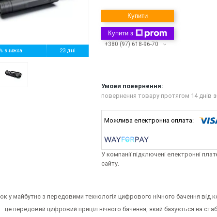
Купити
Купити з
+380 (97) 618-96-70
%
23 дні
повернення товару протягом 14 днів
з
У компанії підключені електронні пла
сайту.
ок у майбутнє з передовими технологія цифрового нічного бачення від к
 це передовий цифровий приціл нічного бачення, який базується на стабі