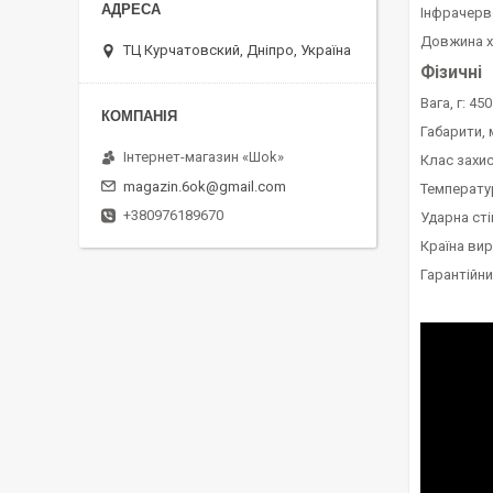
Інфрачерво
Довжина хв
ТЦ Курчатовский, Дніпро, Україна
Фізичні
Вага, г: 450
Габарити, 
Інтернет-магазин «Шоk»
Клас захис
magazin.6ok@gmail.com
Температура
+380976189670
Ударна сті
Країна ви
Гарантійний