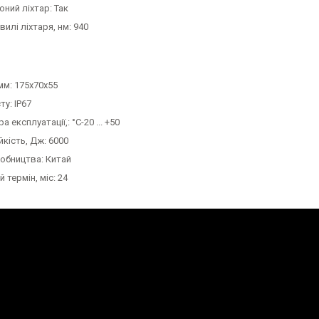
ний ліхтар: Так
илі ліхтаря, нм: 940
мм: 175x70x55
ту: IP67
 експлуатації,: °C-20 ... +50
йкість, Дж: 6000
робництва: Китай
 термін, міс: 24