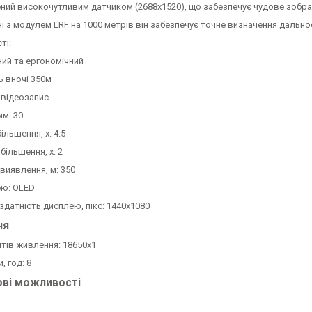
ний високочутливим датчиком (2688x1520), що забезпечує чудове зображ
і з модулем LRF на 1000 метрів він забезпечує точне визначення дальнос
ті:
ний та ергономічний
ь вночі 350м
 відеозапис
мм: 30
ільшення, x: 4.5
ільшення, x: 2
виявлення, м: 350
ею: OLED
здатність дисплею, пікс: 1440x1080
ня
тів живлення: 18650х1
, год: 8
ві можливості