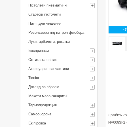
Пістолети пневматичні
Стартові пістолети
Патчі для чищення
–3
Револьвери під патрон флобера
Луки, арбалети, рогатки
Боєприпаси
Оптика та світло
Аксесуари і запчастини
Тюнінг
Догляд за зброєю
Макети масо-габаритні
Термопродукция
Самооборона
Зробіть кр
NV008SP2 —
Екіпіровка