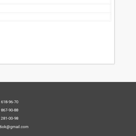
 618-96-70
 867-90-88
 281-00-98
.6ok@gmail.com