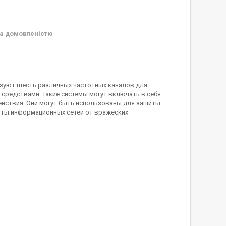
а домовленістю
ьзуют шесть различных частотных каналов для
редствами. Такие системы могут включать в себя
йствия. Они могут быть использованы для защиты
иты информационных сетей от вражеских