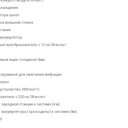
каждого модуля 30 ватт
хлаждения
ятора sunon
 на внешней стенке
итания
 аккумулятор
ный преобразователь с 12 на 28 вольт
евый ящик толщиной 5мм
с пружиной для смягчения вибрации
ельно
устройство (900 ватт)
ователь с 220 на 28 вольт
т зарядной станции к системе (4 м)
т аккумулятора ( крокодилы) к системе (4м)
З