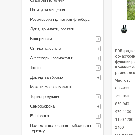
Стартові пістолети
Патчі для чищення
Револьвери під патрон флобера
Луки, арбалети, рогатки
Боєприпаси
Оптика та світло
РЭБ (ради
обнаружен
Аксесуари і запчастини
функции р
военных о
Тюнінг
радиоэлек
Догляд за зброєю
Частоты
Макети масо-габаритні
650-800
720-860
Термопродукция
850-940
Самооборона
970-1100
Екіпіровка
1150-1280
Ножі для полювання, риболовлі і
2400
туризму