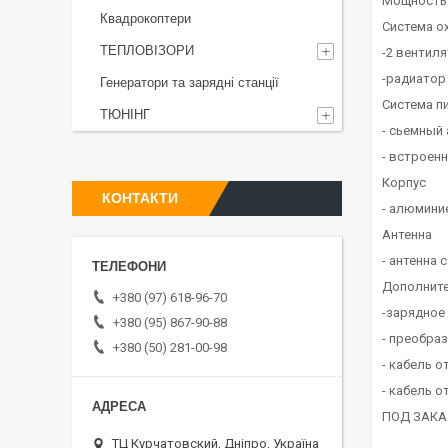
Мощность 
Квадрокоптери
Система о
ТЕПЛОВІЗОРИ
-2 вентил
-радиатор
Генератори та зарядні станції
Система п
ТЮНІНГ
- сьемный
- встроен
Корпус
КОНТАКТИ
- алюмини
Антенна
- антенна 
Дополнит
+380 (97) 618-96-70
-зарядное 
+380 (95) 867-90-88
- преобраз
+380 (50) 281-00-98
- кабель о
- кабель о
ПОД ЗАКА
ТЦ Курчатовский, Дніпро, Україна