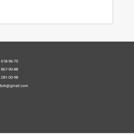
 618-96-70
 867-90-88
 281-00-98
.6ok@gmail.com