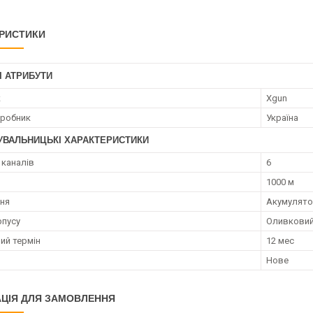
РИСТИКИ
І АТРИБУТИ
к
Xgun
иробник
Україна
УВАЛЬНИЦЬКІ ХАРАКТЕРИСТИКИ
 каналів
6
1000 м
ня
Акумулят
рпусу
Оливкови
ий термін
12 мес
Нове
ЦІЯ ДЛЯ ЗАМОВЛЕННЯ