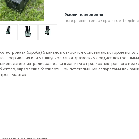
повернення товару протягом 14 днів
з
оэлектронная борьба) 6 каналов относится к системам, которые испол
ия, прерывания или манипулирования вражескими радиоэлектронными с
адиоподавления, радиоразведки и защиты от радиоэлектронного возде
бъектов, управления беспилотными летательными аппаратами или защ
тронных атак.