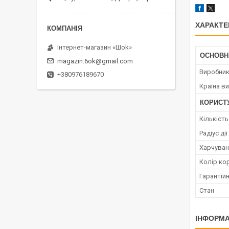
ХАРАКТЕ
Інтернет-магазин «Шоk»
ОСНОВН
magazin.6ok@gmail.com
Виробни
+380976189670
Країна в
КОРИСТ
Кількість
Радіус дії
Харчуван
Колір ко
Гарантійн
Стан
ІНФОРМА