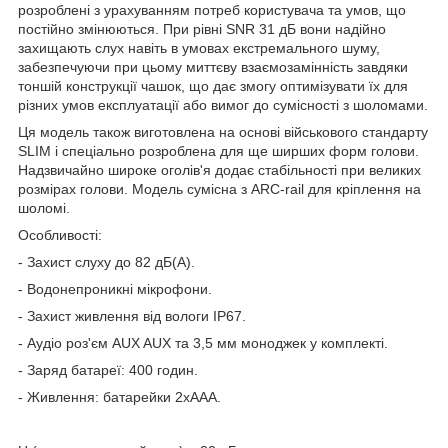
розроблені з урахуванням потреб користувача та умов, що
постійно змінюються. При рівні SNR 31 дБ вони надійно
захищають слух навіть в умовах екстремального шуму,
забезпечуючи при цьому миттєву взаємозамінність завдяки
тоншій конструкції чашок, що дає змогу оптимізувати їх для
різних умов експлуатації або вимог до сумісності з шоломами.
Ця модель також виготовлена на основі військового стандарту
SLIM і спеціально розроблена для ще ширших форм голови.
Надзвичайно широке оголів'я додає стабільності при великих
розмірах голови. Модель сумісна з ARC-rail для кріплення на
шоломі.
Особливості:
- Захист слуху до 82 дБ(А).
- Водонепроникні мікрофони.
- Захист живлення від вологи IP67.
- Аудіо роз'єм AUX AUX та 3,5 мм моноджек у комплекті.
- Заряд батареї: 400 годин.
- Живлення: батарейки 2хААА.