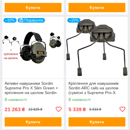
Купити
Купити
–10%
Подарунок
–10%
Активні навушники Sordin
Кріплення для навушників
Supreme Pro X Slim Green +
Sordin ARC rails на шолом
кріплення на шолом Sordin
(сумісні з Supreme Pro-X
ARC rails
Slim)
В наявності
В наявності
21 263
5 339
₴
₴
23 625 ₴
5 933 ₴
Купити
Купити