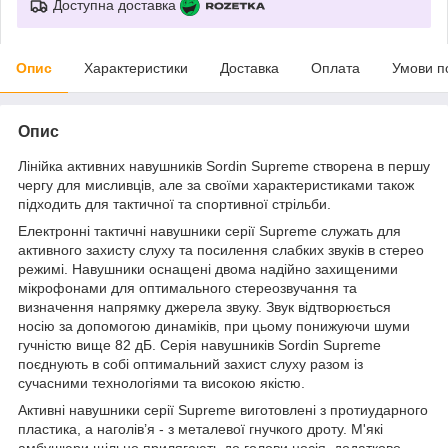
Доступна доставка
Опис
Характеристики
Доставка
Оплата
Умови п
Опис
Лінійка активних навушників Sordin Supreme створена в першу
чергу для мисливців, але за своїми характеристиками також
підходить для тактичної та спортивної стрільби.
Електронні тактичні навушники серії Supreme служать для
активного захисту слуху та посилення слабких звуків в стерео
режимі. Навушники оснащені двома надійно захищеними
мікрофонами для оптимального стереозвучання та
визначення напрямку джерела звуку. Звук відтворюється
носію за допомогою динаміків, при цьому понижуючи шуми
гучністю вище 82 дБ. Серія навушників Sordin Supreme
поєднують в собі оптимальний захист слуху разом із
сучасними технологіями та високою якістю.
Активні навушники серії Supreme виготовлені з протиударного
пластика, а наголів’я - з металевої гнучкого дроту. М'які
амбушюри щільно прилягають до голови носія, додатково