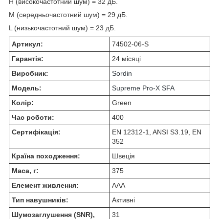
H (високочастотний шум) = 32 дБ.
M (середньочастотний шум) = 29 дБ.
L (низькочастотний шум) = 23 дБ.
Артикул:
74502-06-S
Гарантія:
24 місяці
Виробник:
Sordin
Модель:
Supreme Pro-X SFA
Колір:
Green
Час роботи:
400
Сертифікація:
EN 12312-1, ANSI S3.19, EN
352
Країна походження:
Швеція
Маса, г:
375
Елемент живлення:
AAA
Тип навушників:
Активні
Шумозаглушення (SNR),
31