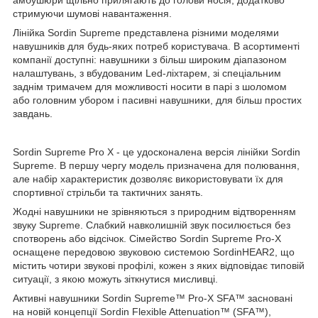
стримуючи шумові навантаження.
Лінійка Sordin Supreme представлена ​​різними моделями
навушників для будь-яких потреб користувача. В асортименті
компанії доступні: навушники з більш широким діапазоном
налаштувань, з вбудованим Led-ліхтарем, зі спеціальним
заднім тримачем для можливості носити в парі з шоломом
або головним убором і пасивні навушники, для більш простих
завдань.
Sordin Supreme Pro X - це удосконалена версія лінійки Sordin
Supreme. В першу чергу модель призначена для полювання,
але набір характеристик дозволяє використовувати їх для
спортивної стрільби та тактичних занять.
Жодні навушники не зрівняються з природним відтворенням
звуку Supreme. Слабкий навколишній звук посилюється без
спотворень або відсічок. Сімейство Sordin Supreme Pro-X
оснащене передовою звуковою системою SordinHEAR2, що
містить чотири звукові профілі, кожен з яких відповідає типовій
ситуації, з якою можуть зіткнутися мисливці.
Активні навушники Sordin Supreme™ Pro-X SFA™ засновані
на новій концепції Sordin Flexible Attenuation™ (SFA™),