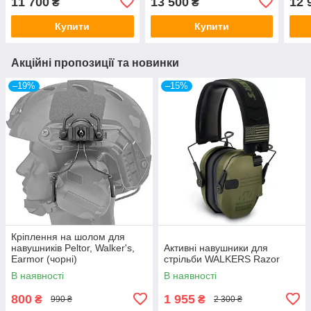
11 700
13 500
12 
₴
₴
Купити
Купити
Акційні пропозиції та новинки
–19%
–15%
Кріплення на шолом для
навушників Peltor, Walker's,
Активні навушники для
Earmor (чорні)
стрільби WALKERS Razor
В наявності
В наявності
800
1 955
₴
₴
990 ₴
2 300 ₴