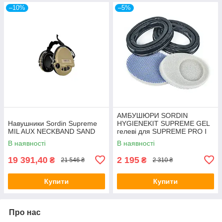
–10%
–5%
АМБУШЮРИ SORDIN
Навушники Sordin Supreme
HYGIENEKIT SUPREME GEL
MIL AUX NECKBAND SAND
гелеві для SUPREME PRO І
SUPREME PRO X
В наявності
В наявності
19 391,40
2 195
₴
₴
21 546 ₴
2 310 ₴
Купити
Купити
Про нас