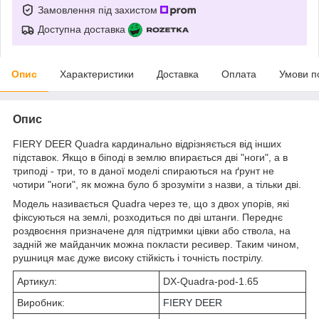
Замовлення під захистом
Доступна доставка
Опис
Характеристики
Доставка
Оплата
Умови п
Опис
FIERY DEER Quadra кардинально відрізняється від інших
підставок. Якщо в біподі в землю впирається дві "ноги", а в
триподі - три, то в даної моделі спираються на ґрунт не
чотири "ноги", як можна було б зрозуміти з назви, а тільки дві.
Модель називається Quadra через те, що з двох упорів, які
фіксуються на землі, розходиться по дві штанги. Переднє
роздвоєння призначене для підтримки цівки або ствола, на
задній же майданчик можна покласти ресивер. Таким чином,
рушниця має дуже високу стійкість і точність пострілу.
Артикул:
DX-Quadra-pod-1.65
Виробник:
FIERY DEER