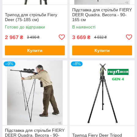
Підставка для стрільби FIERY
Трипод для стрільби Fiery
DEER Quadra. Висота - 90-
Deer (75-185 см)
165 см
Готово до відправки
В наявності
2 967
3 669
₴
₴
3 490 ₴
4 032 ₴
Купити
Купити
–9%
–8%
Підставка для стрільби FIERY
DEER Quadra. Висота - 90-
Трипод Fiery Deer Tripod