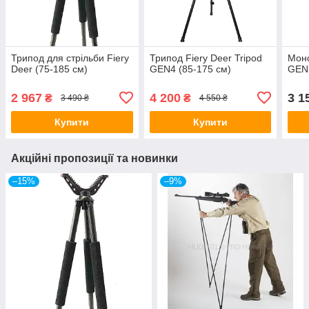
Трипод для стрільби Fiery
Трипод Fiery Deer Tripod
Мон
Deer (75-185 см)
GEN4 (85-175 см)
GEN5
2 967
4 200
3 1
₴
₴
3 490 ₴
4 550 ₴
Купити
Купити
Акційні пропозиції та новинки
–15%
–9%