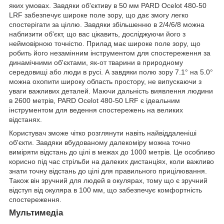
яких умовах. Завдяки об'єктиву в 50 мм PARD Ocelot 480-50
LRF забезпечує широке поле зору, що дає змогу легко
спостерігати за ціллю. Завдяки збільшенню в 2/4/6/8 можна
наблизити об'єкт, що вас цікавить, досліджуючи його з
неймовірною точністю. Прилад має широке поле зору, що
робить його незамінним інструментом для спостереження за
динамічними об'єктами, як-от тварини в природному
середовищі або люди в русі. А завдяки полю зору 7.1° на 5.0°
можна охопити широку область простору, не випускаючи з
уваги важливих деталей. Маючи дальність виявлення людини
в 2600 метрів, PARD Ocelot 480-50 LRF є ідеальним
інструментом для ведення спостережень на великих
відстанях.
Користувач зможе чітко розглянути навіть найвіддаленіші
об'єкти. Завдяки вбудованому далекоміру можна точно
виміряти відстань до цілі в межах до 1000 метрів. Це особливо
корисно під час стрільби на далеких дистанціях, коли важливо
знати точну відстань до цілі для правильного прицілювання.
Також він зручний для людей в окулярах, тому що є зручний
відступ від окуляра в 100 мм, що забезпечує комфортність
спостереження.
Мультимедіа