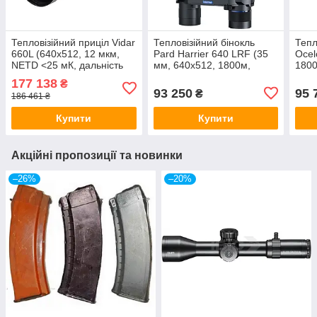
Тепловізійний приціл Vidar
Тепловізійний бінокль
Тепл
660L (640x512, 12 мкм,
Pard Harrier 640 LRF (35
Ocel
NETD <25 мК, дальність
мм, 640х512, 1800м,
1800
3000 м, лазерний)
NETD <20 мК, лазерний
мК, 
177 138
₴
далекомір)
93 250
95 
₴
186 461 ₴
Купити
Купити
Акційні пропозиції та новинки
–26%
–20%