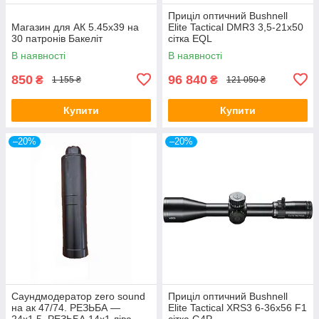
Приціл оптичний Bushnell
Магазин для АК 5.45х39 на
Elite Tactical DMR3 3,5-21x50
30 патронів Бакеліт
сітка EQL
В наявності
В наявності
850
96 840
₴
₴
1 155 ₴
121 050 ₴
Купити
Купити
–20%
–20%
Саундмодератор zero sound
Приціл оптичний Bushnell
на ак 47/74. РЕЗЬБА —
Elite Tactical XRS3 6-36x56 F1
24х1,5, РЕЗЬБА 14х1 ліва
сітка G4P