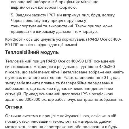
оснащений набором із 6 прицільних міток, що
відрізняються кольором і формою.
Завдяки захисту IP67 він витримує пил, бруд, вологу.
Через невелику вагу приціл є зручним у
транспортуванні та використанні. Також прилад може
працювати в широкому діапазоні температур.
Комфорт - ось що цінують усі користувачі, і PARD Ocelot 480-
50 LRF повністю відповідає цій вимозі.
Тепловізійний модуль
Тепловізійний приціл PARD Ocelot 480-50 LRF оснащений
високоякісною матрицею з роздільною здатністю 480x360
пікселів, що забезпечує чітке і деталізоване зображення навіть
в умовах поганого освітлення. Частота оновлення 50 Гц дає
змогу забезпечити плавне та безперебійне передавання
зображення, що важливо під час виникнення динамічних
ситуацій. Прилад оснащений дисплеєм IPS з роздільною
здатністю 800x800 px, що забезпечує контрастне зображення.
Оптика
Оптична система в прицілі є найсучаснішою, оскільки в ній
поєднуються інноваційні технології та матеріали, даючи
можливість ведення спостереження або полювання в будь-