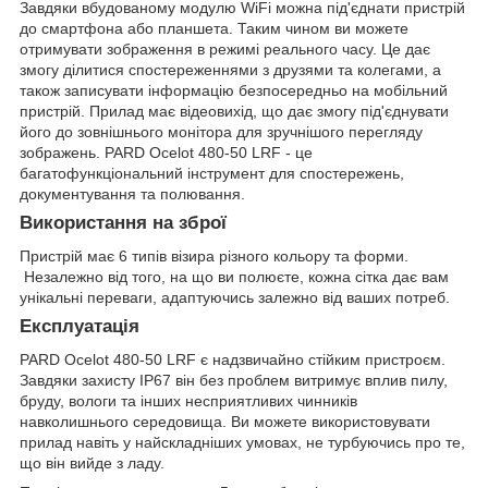
Завдяки вбудованому модулю WiFi можна під'єднати пристрій
до смартфона або планшета. Таким чином ви можете
отримувати зображення в режимі реального часу. Це дає
змогу ділитися спостереженнями з друзями та колегами, а
також записувати інформацію безпосередньо на мобільний
пристрій. Прилад має відеовихід, що дає змогу під'єднувати
його до зовнішнього монітора для зручнішого перегляду
зображень. PARD Ocelot 480-50 LRF - це
багатофункціональний інструмент для спостережень,
документування та полювання.
Використання на зброї
Пристрій має 6 типів візира різного кольору та форми.
Незалежно від того, на що ви полюєте, кожна сітка дає вам
унікальні переваги, адаптуючись залежно від ваших потреб.
Експлуатація
PARD Ocelot 480-50 LRF є надзвичайно стійким пристроєм.
Завдяки захисту IP67 він без проблем витримує вплив пилу,
бруду, вологи та інших несприятливих чинників
навколишнього середовища. Ви можете використовувати
прилад навіть у найскладніших умовах, не турбуючись про те,
що він вийде з ладу.