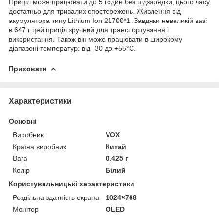
Приціл може працювати до 5 годин без підзарядки, цього часу
достатньо для тривалих спостережень. Живлення від
акумулятора типу Lithium Ion 21700*1. Завдяки невеликій вазі
в 647 г цей приціл зручний для транспортування і
використання. Також він може працювати в широкому
діапазоні температур: від -30 до +55°C.
Приховати
Характеристики
Основні
Виробник
VOX
Країна виробник
Китай
Вага
0.425 г
Колір
Білий
Користувальницькі характеристики
Роздільна здатність екрана
1024×768
Монітор
OLED