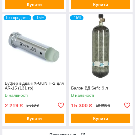
Купити
Купити
Топ продажів
–15%
–15%
Буфер віддачі X-GUN H-2 для
AR-15 (131 гр)
Балон ВД Sefic 9 л
В наявності
В наявності
2 219
15 300
₴
₴
2 610 ₴
18 000 ₴
Купити
Купити
Показати ще