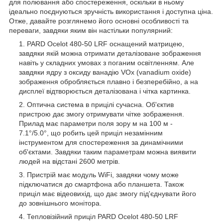
для полювання або спостереження, оскільки в ньому
ідеально поєднуються зручність використання і доступна ціна.
Отже, давайте розглянемо його основні особливості та
переваги, завдяки яким він настільки популярний:
PARD Ocelot 480-50 LRF оснащений матрицею,
завдяки якій можна отримати деталізоване зображення
навіть у складних умовах з поганим освітленням. Але
завдяки ядру з оксиду ванадію VOx (vanadium oxide)
зображення обробляється плавно і безперебійно, а на
дисплеї відтворюється деталізована і чітка картинка.
Оптична система в прицілі сучасна. Об'єктив
пристрою дає змогу отримувати чітке зображення.
Прилад має параметри поля зору м на 100 м -
7.1°/5.0°, що робить цей приціл незамінним
інструментом для спостереження за динамічними
об'єктами. Завдяки таким параметрам можна виявити
людей на відстані 2600 метрів.
Пристрій має модуль WiFi, завдяки чому може
підключатися до смартфона або планшета. Також
приціл має відеовихід, що дає змогу під'єднувати його
до зовнішнього монітора.
Тепловізійний приціл PARD Ocelot 480-50 LRF