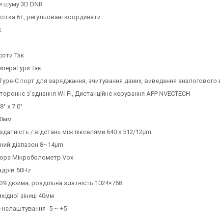
 шуму 3D DNR
сітка 6+, регульовані координати
к
соти Так
мператури Так
Type-C порт для заряджання, зчитування даних, виведення аналогового 
тороннє з'єднання Wi-Fi, Дистанційне керування APP NVECTECH
8° x 7.0°
50мм
здатність / відстань між пікселями 640 x 512/12μm
ний діапазон 8~14μm
тора Мікроболометр Vox
адрів 50Hz
39 дюйма, роздільна здатність 1024×768
хідної зіниці 40мм
 налаштування -5 ~ +5