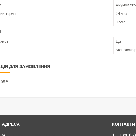
я
Акумулят
ий термін
24 міс
Нове
І
хист
Да
Монокуля
ЦІЯ ДЛЯ ЗАМОВЛЕННЯ
105 ₴
ТЦ Курчатовский, Дніпро, Україна
+380 (97)