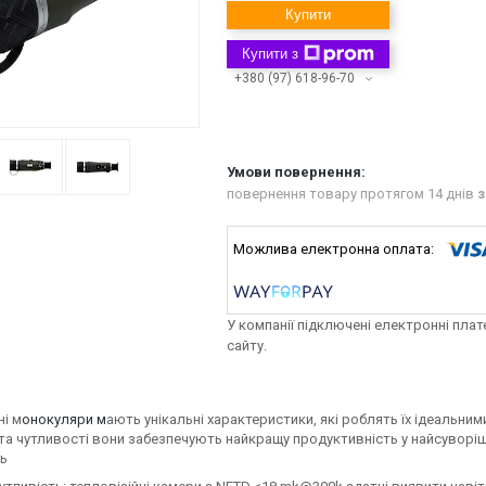
Купити
Купити з
+380 (97) 618-96-70
повернення товару протягом 14 днів
з
У компанії підключені електронні пла
сайту.
ні м
онокуляри м
ають унікальні характеристики, які роблять їх ідеальним
 та чутливості вони забезпечують найкращу продуктивність у найсуворі
ь