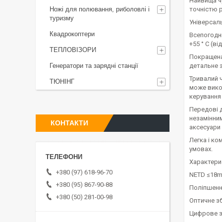
Найвища чу
Ножі для полювання, риболовлі і
точністю р
туризму
Універсаль
Квадрокоптери
Всепогодні
+55 ° C (від
ТЕПЛОВІЗОРИ
Покращена
Генератори та зарядні станції
детальне 
Тривалий ч
ТЮНІНГ
може викор
керування
Передові д
незамінни
КОНТАКТИ
аксесуари 
Легка і ко
умовах.
Характери
+380 (97) 618-96-70
NETD ≤18
+380 (95) 867-90-88
Поліпшенн
+380 (50) 281-00-98
Оптичне зб
Цифрове з