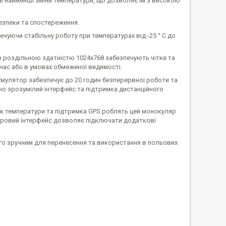
ть найменші зміни температури, що дозволяє їм з високою
безпеки та спостереження.
ечуючи стабільну роботу при температурах від -25 ° C до
 роздільною здатністю 1024x768 забезпечують чітке та
час або в умовах обмеженої видимості.
кумулятор забезпечує до 20 годин безперервної роботи та
но зрозумілий інтерфейс та підтримка дистанційного
чик температури та підтримка GPS роблять цей монокуляр
ифровий інтерфейс дозволяє підключати додаткові
його зручним для перенесення та використання в польових