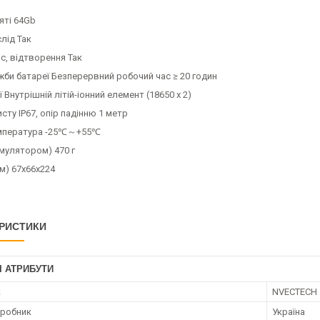
яті 64Gb
лід Так
с, відтворення Так
жби батареї Безперервний робочий час ≥ 20 годин
ї Внутрішній літій-іонний елемент (18650 x 2)
исту IP67, опір падінню 1 метр
емпература -25℃～+55℃
умулятором) 470 г
м) 67x66x224
РИСТИКИ
І АТРИБУТИ
к
NVECTECH
иробник
Україна