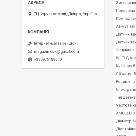
Зменшення
Прицільна 
ТЦ Курчатовский, Дніпро, Україна
Компас Та
Азімут Так
Датчик ви
Датчик те
Інтернет-магазин «Шоk»
З'єднання 
magazin.6ok@gmail.com
WI-FI Двос
+380976189670
Кут зору 8.
Об'єктив 
Роздільна 
Спектраль
Тип детек
Частота к
AMOLED 0,
Діаметр ви
Діоптрійне