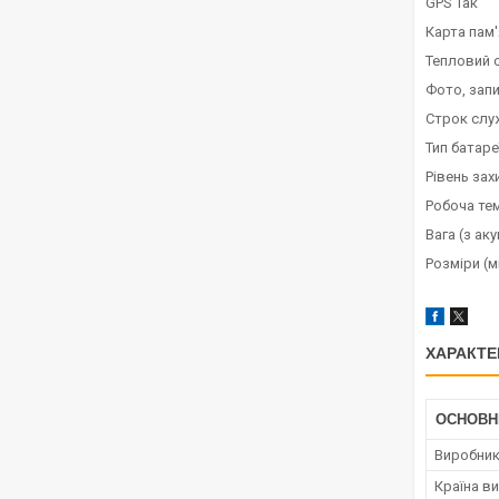
GPS Так
Карта пам'
Тепловий с
Фото, запи
Строк слу
Тип батаре
Рівень зах
Робоча т
Вага (з ак
Розміри (м
ХАРАКТЕ
ОСНОВН
Виробни
Країна в