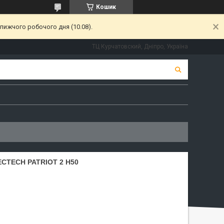
Кошик
лижчого робочого дня (10.08).
ТЦ Курчатовский, Дніпро, Україна
CTECH PATRIOT 2 H50