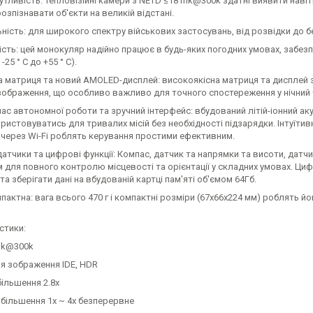
тливість: тепловізійні камери з NETD ≤18 mk@300k здатні виявити наві
озпізнавати об'єкти на великій відстані.
ність: для широкого спектру військових застосувань, від розвідки до 
сть: цей монокуляр надійно працює в будь-яких погодних умовах, забезп
 -25 ° С до +55 ° С).
 матриця та новий AMOLED-дисплей: високоякісна матриця та дисплей з
зображення, що особливо важливо для точного спостереження у нічний 
ас автономної роботи та зручний інтерфейс: вбудований літій-іонний а
истовуватись для тривалих місій без необхідності підзарядки. Інтуїтив
 через Wi-Fi роблять керування простими ефективним.
атчики та цифрові функції: Компас, датчик та напрямки та висоти, дат
м для повного контролю місцевості та орієнтації у складних умовах. Ц
та зберігати дані на вбудованій картці пам'яті об'ємом 64Гб.
мпактна: вага всього 470 г і компактні розміри (67x66x224 мм) роблять 
стики:
mk@300k
я зображення IDE, HDR
ільшення 2.8x
більшення 1x ~ 4x безперервне