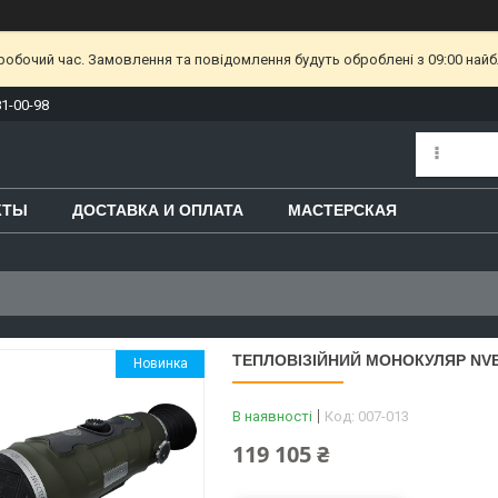
еробочий час. Замовлення та повідомлення будуть оброблені з 09:00 найб
81-00-98
КТЫ
ДОСТАВКА И ОПЛАТА
МАСТЕРСКАЯ
ТЕПЛОВІЗІЙНИЙ МОНОКУЛЯР NVE
Новинка
В наявності
Код:
007-013
119 105 ₴