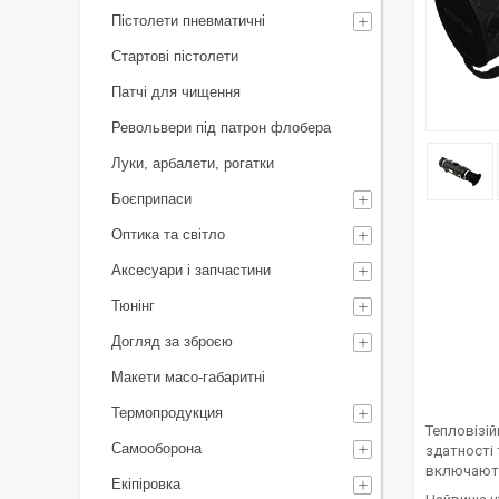
Пістолети пневматичні
Стартові пістолети
Патчі для чищення
Револьвери під патрон флобера
Луки, арбалети, рогатки
Боєприпаси
Оптика та світло
Аксесуари і запчастини
Тюнінг
Догляд за зброєю
Макети масо-габаритні
Термопродукция
Тепловізій
Самооборона
здатності
включают
Екіпіровка