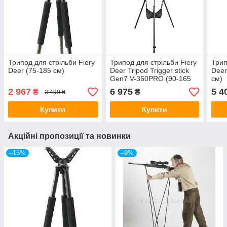
Трипод для стрільби Fiery
Трипод для стрільби Fiery
Трип
Deer (75-185 см)
Deer Tripod Trigger stick
Deer
Gen7 V-360PRO (90-165
см)
см)
2 967
6 975
5 4
₴
₴
3 490 ₴
Купити
Купити
Акційні пропозиції та новинки
–15%
–9%