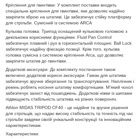
Кріплення для гвинтівки: У комплект поставки входить
спеціальне кріплення для гвинтівки, яке дозволяє надійно
закріпити зброю на штативі. Це забезпечує стійку платформу
для стрільби. Сумісний із системою ARCA
Кульова головка: Трипод оснащений кульковою головкою з
декількома корисними функціями. Fluid Pan Control
забезпечує плавний і рух в горизонтальній площині. Ball Lock
забезпечує надійну фіксацію позиції. Крім того, кульова
головка сумісна з системою кріплення Arca, що дозволяє
закріпити штатив до гвинтівки.
Додаткові аксесуари: До комплекту постачання також
включено додаткові корисні аксесуари. Гамак для штатива
забезпечує зручне зберігання та транспортування. Наплічник і
ремінь роблять носіння штативу комфортнішим. М'який чохол
забезпечує захист від пошкоджень. Додаткові ніжки із шипами
підвищують стабільність штатива на різних поверхнях.
Athlon MIDAS TRIPOD CF40 - це надійне та зручне рішення
для стрільців, що надає високу стабільність та точність під час
стрільби завдяки своїй унікальній конструкції та інноваційним
характеристикам.
Характеристики: