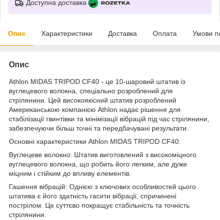
Доступна доставка
Опис
Характеристики
Доставка
Оплата
Умови п
Опис
Athlon MIDAS TRIPOD CF40 - це 10-шаровий штатив із
вуглецевого волокна, спеціально розроблений для
стрілянини. Цей високоякісний штатив розроблений
Американською компанією Athlon надає рішення для
стабілізації гвинтівки та мінімізації вібрацій під час стрілянини,
забезпечуючи більш точні та передбачувані результати.
Основні характеристики Athlon MIDAS TRIPOD CF40:
Вуглецеве волокно: Штатив виготовлений з високоміцного
вуглецевого волокна, що робить його легким, але дуже
міцним і стійким до впливу елементів.
Гашення вібрацій: Однією з ключових особливостей цього
штатива є його здатність гасити вібрації, спричинені
пострілом. Це суттєво покращує стабільність та точність
стрілянини.