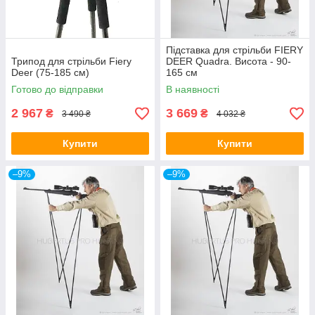
Підставка для стрільби FIERY
Трипод для стрільби Fiery
DEER Quadra. Висота - 90-
Deer (75-185 см)
165 см
Готово до відправки
В наявності
2 967
3 669
₴
₴
3 490 ₴
4 032 ₴
Купити
Купити
–9%
–9%