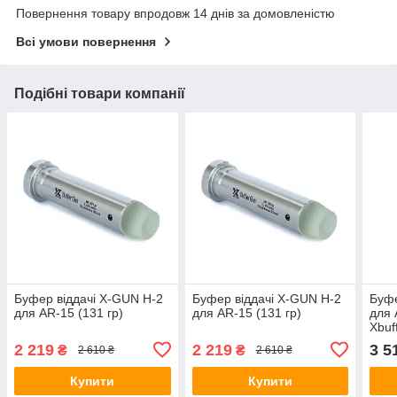
Повернення товару впродовж 14 днів за домовленістю
Всі умови повернення
Подібні товари компанії
Буфер віддачі X-GUN H-2
Буфер віддачі X-GUN H-2
Буфе
для AR-15 (131 гр)
для AR-15 (131 гр)
для 
Xbuf
ана
2 219
2 219
3 5
₴
₴
2 610 ₴
2 610 ₴
алюм
вол
Купити
Купити