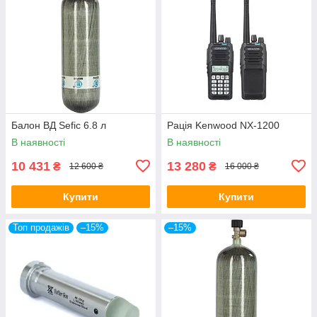
Балон ВД Sefic 6.8 л
Рація Kenwood NX-1200
В наявності
В наявності
10 431
13 280
₴
₴
12 600 ₴
16 000 ₴
Купити
Купити
Топ продажів
–15%
–15%