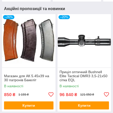
Акційні пропозиції та новинки
–26%
–20%
Приціл оптичний Bushnell
Магазин для АК 5.45х39 на
Elite Tactical DMR3 3,5-21x50
30 патронів Бакеліт
сітка EQL
В наявності
В наявності
850
96 840
₴
₴
1 155 ₴
121 050 ₴
Купити
Купити