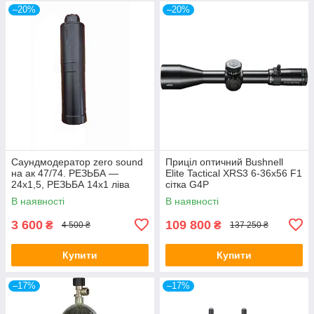
–20%
–20%
Саундмодератор zero sound
Приціл оптичний Bushnell
на ак 47/74. РЕЗЬБА —
Elite Tactical XRS3 6-36x56 F1
24х1,5, РЕЗЬБА 14х1 ліва
сітка G4P
В наявності
В наявності
3 600
109 800
₴
₴
4 500 ₴
137 250 ₴
Купити
Купити
–17%
–17%