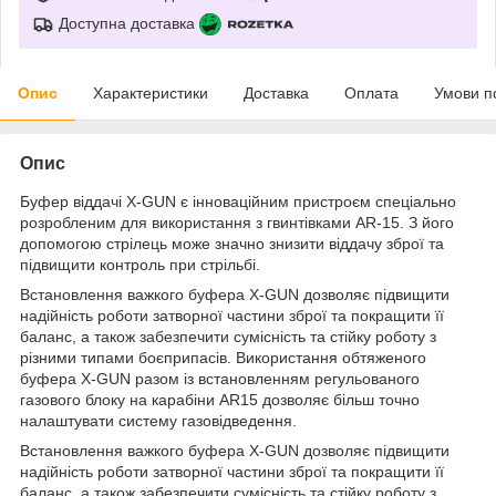
Доступна доставка
Опис
Характеристики
Доставка
Оплата
Умови п
Опис
Буфер віддачі X-GUN є інноваційним пристроєм спеціально
розробленим для використання з гвинтівками AR-15. З його
допомогою стрілець може значно знизити віддачу зброї та
підвищити контроль при стрільбі.
Встановлення важкого буфера X-GUN дозволяє підвищити
надійність роботи затворної частини зброї та покращити її
баланс, а також забезпечити сумісність та стійку роботу з
різними типами боєприпасів. Використання обтяженого
буфера X-GUN разом із встановленням регульованого
газового блоку на карабіни AR15 дозволяє більш точно
налаштувати систему газовідведення.
Встановлення важкого буфера X-GUN дозволяє підвищити
надійність роботи затворної частини зброї та покращити її
баланс, а також забезпечити сумісність та стійку роботу з