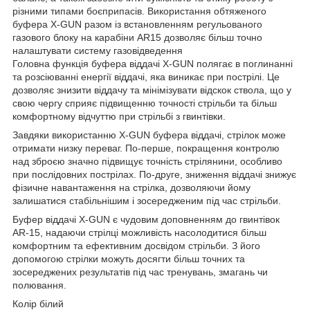
різними типами боєприпасів. Використання обтяженого
буфера X-GUN разом із встановленням регульованого
газового блоку на карабіни AR15 дозволяє більш точно
налаштувати систему газовідведення
Головна функція буфера віддачі X-GUN полягає в поглинанні
та розсіюванні енергії віддачі, яка виникає при пострілі. Це
дозволяє знизити віддачу та мінімізувати відскок ствола, що у
свою чергу сприяє підвищенню точності стрільби та більш
комфортному відчуттю при стрільбі з гвинтівки.
Завдяки використанню X-GUN буфера віддачі, стрілок може
отримати низку переваг. По-перше, покращення контролю
над зброєю значно підвищує точність стрілянини, особливо
при послідовних пострілах. По-друге, зниження віддачі знижує
фізичне навантаження на стрілка, дозволяючи йому
залишатися стабільнішим і зосередженим під час стрільби.
Буфер віддачі X-GUN є чудовим доповненням до гвинтівок
AR-15, надаючи стрілці можливість насолодитися більш
комфортним та ефективним досвідом стрільби. З його
допомогою стрілки можуть досягти більш точних та
зосереджених результатів під час тренувань, змагань чи
полювання.
Колір білий