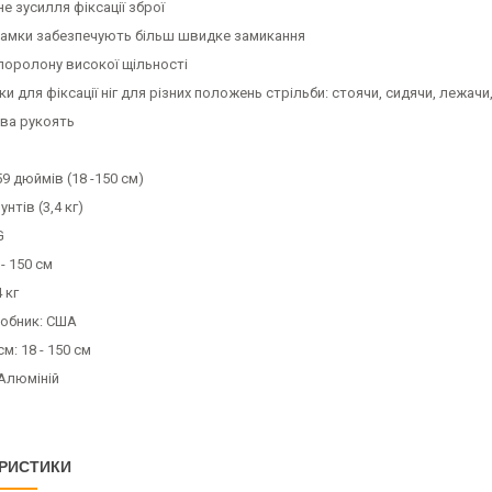
е зусилля фіксації зброї
замки забезпечують більш швидке замикання
поролону високої щільності
ки для фіксації ніг для різних положень стрільби: стоячи, сидячи, лежачи,
ова рукоять
59 дюймів (18 -150 см)
унтів (3,4 кг)
G
- 150 см
4 кг
робник: США
м: 18 - 150 см
 Алюміній
РИСТИКИ