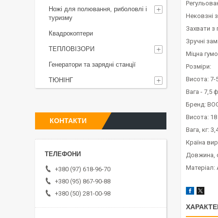
Регульован
Ножі для полювання, риболовлі і
Нековзні 
туризму
Захвати з 
Квадрокоптери
Зручні зам
ТЕПЛОВІЗОРИ
Міцна гум
Генератори та зарядні станції
Розміри:
Висота: 7-
ТЮНІНГ
Вага - 7,5 ф
Бренд: BO
Висота: 18 
КОНТАКТИ
Вага, кг: 3,
Країна ви
Довжина, с
Матеріал:
+380 (97) 618-96-70
+380 (95) 867-90-88
+380 (50) 281-00-98
ХАРАКТЕ