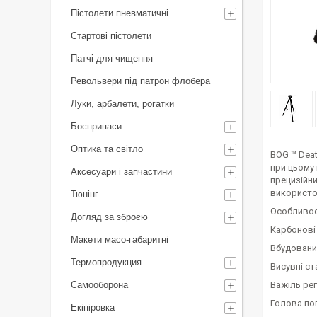
Пістолети пневматичні
Стартові пістолети
Патчі для чищення
Револьвери під патрон флобера
Луки, арбалети, рогатки
Боєприпаси
Оптика та світло
BOG ™ Deat
при цьому 
Аксесуари і запчастини
прецизійн
використов
Тюнінг
Особливос
Догляд за зброєю
Карбонові 
Макети масо-габаритні
Вбудовани
Термопродукция
Висувні ст
Самооборона
Важіль рег
Голова пов
Екіпіровка