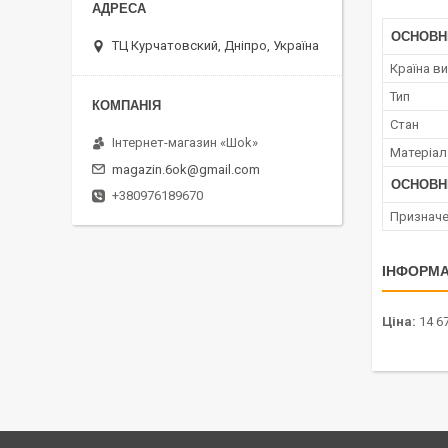
ОСНОВН
ТЦ Курчатовский, Дніпро, Україна
Країна в
Тип
Стан
Інтернет-магазин «Шоk»
Матеріал
magazin.6ok@gmail.com
ОСНОВН
+380976189670
Признач
ІНФОРМА
Ціна:
14 67