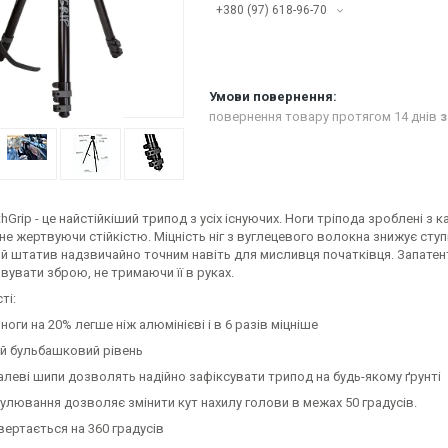
+380 (97) 618-96-70
повернення товару протягом 14 днів
з
hGrip - це найстійкіший трипод з усіх існуючих. Ноги тріпода зроблені з
не жертвуючи стійкістю. Міцність ніг з вуглецевого волокна знижує ступі
ий штатив надзвичайно точним навіть для мисливця початківця. Запатен
увати зброю, не тримаючи її в руках.
ті:
ноги на 20% легше ніж алюмінієві і в 6 разів міцніше
й бульбашковий рівень
алеві шипи дозволять надійно зафіксувати трипод на будь-якому ґрунті
улювання дозволяє змінити кут нахилу голови в межах 50 градусів.
ертається на 360 градусів