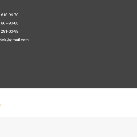
 618-96-70
 867-90-88
 281-00-98
.6ok@gmail.com
і