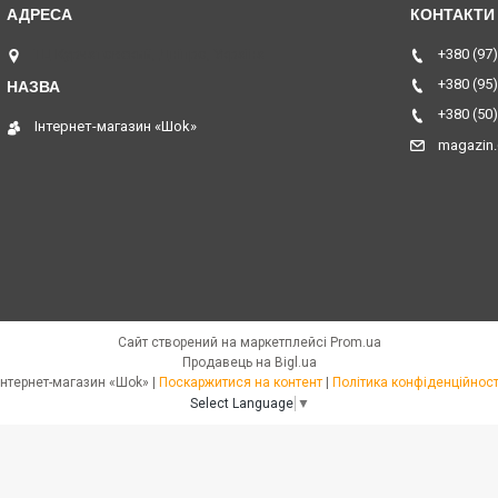
ТЦ Курчатовский, Дніпро, Україна
+380 (97)
+380 (95)
+380 (50)
Інтернет-магазин «Шоk»
magazin
Сайт створений на маркетплейсі
Prom.ua
Продавець на Bigl.ua
Інтернет-магазин «Шоk» |
Поскаржитися на контент
|
Політика конфіденційност
Select Language
▼