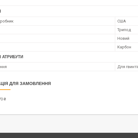
І
иробник
США
Трипод
Новий
Карбон
І АТРИБУТИ
ення
Для гвинті
ЦІЯ ДЛЯ ЗАМОВЛЕННЯ
0 ₴