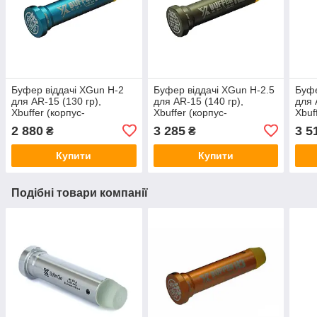
Буфер віддачі XGun H-2
Буфер віддачі XGun H-2.5
Буфе
для AR-15 (130 гр),
для AR-15 (140 гр),
для 
Xbuffer (корпус-
Xbuffer (корпус-
Xbuf
анадований
анадований
ана
2 880
3 285
3 5
₴
₴
алюминий,грузики-
алюминий,грузики-
алюм
вольфрам,нержавіюча
вольфрам)
вол
Купити
Купити
сталь)
Подібні товари компанії