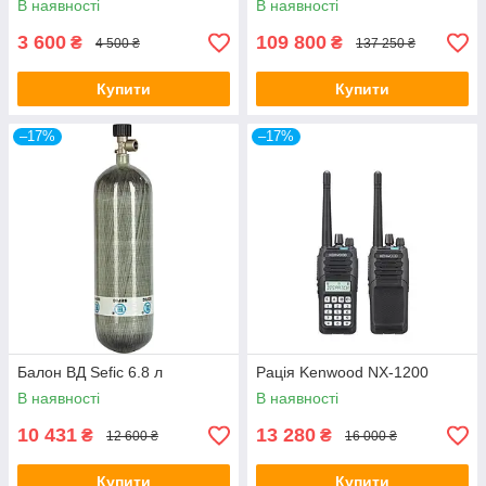
В наявності
В наявності
3 600
109 800
₴
₴
4 500 ₴
137 250 ₴
Купити
Купити
–17%
–17%
Балон ВД Sefic 6.8 л
Рація Kenwood NX-1200
В наявності
В наявності
10 431
13 280
₴
₴
12 600 ₴
16 000 ₴
Купити
Купити