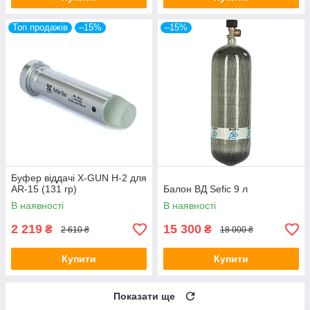
Топ продажів
–15%
–15%
Буфер віддачі X-GUN H-2 для
AR-15 (131 гр)
Балон ВД Sefic 9 л
В наявності
В наявності
2 219
15 300
₴
₴
2 610 ₴
18 000 ₴
Купити
Купити
Показати ще