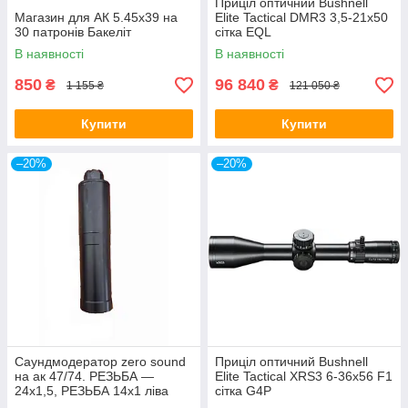
Приціл оптичний Bushnell
Магазин для АК 5.45х39 на
Elite Tactical DMR3 3,5-21x50
30 патронів Бакеліт
сітка EQL
В наявності
В наявності
850
96 840
₴
₴
1 155 ₴
121 050 ₴
Купити
Купити
–20%
–20%
Саундмодератор zero sound
Приціл оптичний Bushnell
на ак 47/74. РЕЗЬБА —
Elite Tactical XRS3 6-36x56 F1
24х1,5, РЕЗЬБА 14х1 ліва
сітка G4P