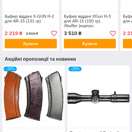
Буфер віддачі X-GUN H-2
Буфер віддачі XGun H-3
Буфе
для AR-15 (131 гр)
для AR-15 (150 гр),
для 
Xbuffer (корпус-
анадований
2 219
3 510
2 2
₴
₴
2 610 ₴
алюминий,грузики-
вольфрам)
Купити
Купити
Акційні пропозиції та новинки
–26%
–20%