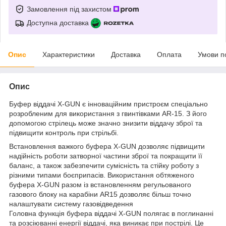
Замовлення під захистом
Доступна доставка
Опис
Характеристики
Доставка
Оплата
Умови п
Опис
Буфер віддачі X-GUN є інноваційним пристроєм спеціально
розробленим для використання з гвинтівками AR-15. З його
допомогою стрілець може значно знизити віддачу зброї та
підвищити контроль при стрільбі.
Встановлення важкого буфера X-GUN дозволяє підвищити
надійність роботи затворної частини зброї та покращити її
баланс, а також забезпечити сумісність та стійку роботу з
різними типами боєприпасів. Використання обтяженого
буфера X-GUN разом із встановленням регульованого
газового блоку на карабіни AR15 дозволяє більш точно
налаштувати систему газовідведення
Головна функція буфера віддачі X-GUN полягає в поглинанні
та розсіюванні енергії віддачі, яка виникає при пострілі. Це