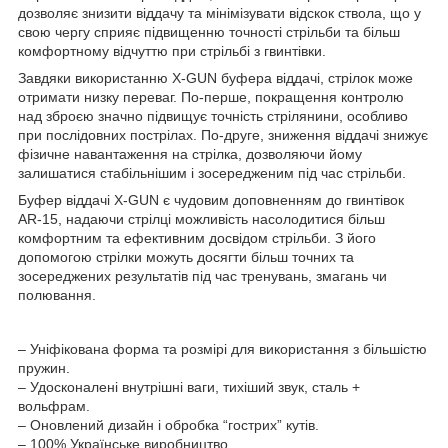
дозволяє знизити віддачу та мінімізувати відскок ствола, що у
свою чергу сприяє підвищенню точності стрільби та більш
комфортному відчуттю при стрільбі з гвинтівки.
Завдяки використанню X-GUN буфера віддачі, стрілок може
отримати низку переваг. По-перше, покращення контролю
над зброєю значно підвищує точність стрілянини, особливо
при послідовних пострілах. По-друге, зниження віддачі знижує
фізичне навантаження на стрілка, дозволяючи йому
залишатися стабільнішим і зосередженим під час стрільби.
Буфер віддачі X-GUN є чудовим доповненням до гвинтівок
AR-15, надаючи стрілці можливість насолодитися більш
комфортним та ефективним досвідом стрільби. З його
допомогою стрілки можуть досягти більш точних та
зосереджених результатів під час тренувань, змагань чи
полювання.
– Уніфікована форма та розмірі для використання з більшістю
пружин.
– Удосконалені внутрішні ваги, тихіший звук, сталь +
вольфрам.
– Оновлений дизайн і обробка “гострих” кутів.
– 100% Українське виробництво.