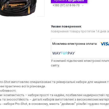
+380 (97) 618-96-70
повернення товару протягом 14 днів
з
У компанії підключені електронні пла
сайту.
ro-Shot виготовляє спеціалізовані та універсальні набори для чищення 
ні практично всі їх різновиди.
собливості:
зм і компактність – набори прості та надійні, позбавлені надмірностей і
ть та зносостійкість – деталі наборів виготовлені з високоякісних матері
ть - набори Pro-Shot, в основному, мають "дюймові" різьби і чудово поєд