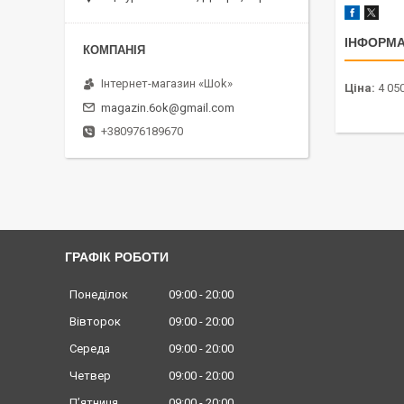
ІНФОРМА
Інтернет-магазин «Шоk»
Ціна:
4 050
magazin.6ok@gmail.com
+380976189670
ГРАФІК РОБОТИ
Понеділок
09:00
20:00
Вівторок
09:00
20:00
Середа
09:00
20:00
Четвер
09:00
20:00
Пʼятниця
09:00
20:00