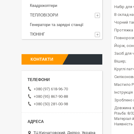
Квадрокоптери
Набір для 
В склад на
ТЕПЛОВІЗОРИ
Чорний та
Генератори та зарядні станції
Протяжка 
ТЮНІНГ
Повнорозм
Йорж, осн
Засіб для 
КОНТАКТИ
Вішер;
Круглі патч
Силіконов
Мастило Pr
+380 (97) 618-96-70
Інструкція
+380 (95) 867-90-88
Зроблено 
+380 (50) 281-00-98
Довжина за
Різьба: 8/3
Матеріал 
Наявність 
ТЦ Курчатовский, Дніпро, Україна