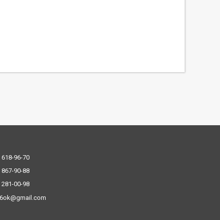
 618-96-70
 867-90-88
 281-00-98
.6ok@gmail.com