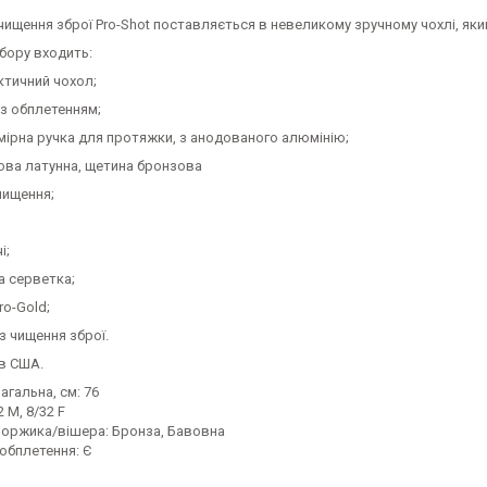
чищення зброї Pro-Shot поставляється в невеликому зручному чохлі, яки
бору входить:
ктичний чохол;
з обплетенням;
ірна ручка для протяжки, з анодованого алюмінію;
ова латунна, щетина бронзова
чищення;
і;
а серветка;
o-Gold;
 з чищення зброї.
в США.
гальна, см: 76
2 M, 8/32 F
йоржика/вішера: Бронза, Бавовна
обплетення: Є