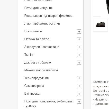
Стартові пістолети
Патчі для чищення
Револьвери під патрон флобера
Луки, арбалети, рогатки
Боєприпаси
Оптика та світло
Аксесуари і запчастини
Тюнінг
Догляд за зброєю
Макети масо-габаритні
Термопродукция
Компанія P
Самооборона
представле
Основні о
Екіпіровка
- Мінімалі
- Надійніс
Ножі для полювання, риболовлі і
- Сумісніс
туризму