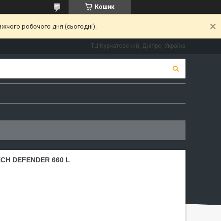
Кошик
ижчого робочого дня (сьогодні).
ТЦ Курчатовский, Дніпро, Україна
CH DEFENDER 660 L