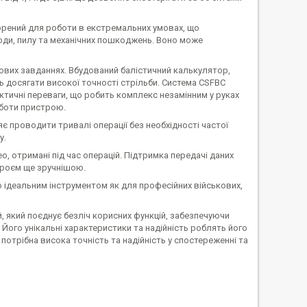
ворений для роботи в екстремальних умовах, що
води, пилу та механічних пошкоджень. Воно може
ових завданнях. Вбудований балістичний калькулятор,
 досягати високої точності стрільби. Система CSFBC
тактичні переваги, що робить комплекс незамінним у руках
оботи пристрою.
 проводити тривалі операції без необхідності частої
у.
, отримані під час операцій. Підтримка передачі даних
троєм ще зручнішою.
о ідеальним інструментом як для професійних військових,
й, який поєднує безліч корисних функцій, забезпечуючи
 Його унікальні характеристики та надійність роблять його
потрібна висока точність та надійність у спостереженні та