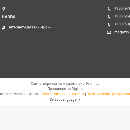
ТЦ Курчатовский, Дніпро, Україна
+380 (97)
+380 (95)
+380 (50)
Інтернет-магазин «Шоk»
magazin
Сайт створений на маркетплейсі
Prom.ua
Продавець на Bigl.ua
Інтернет-магазин «Шоk» |
Поскаржитися на контент
|
Політика конфіденційност
Select Language
▼