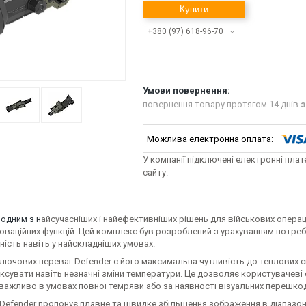
Купити
+380 (97) 618-96-70
повернення товару протягом 14 днів
з
У компанії підключені електронні пла
сайту.
 одним з н
айсучасніших і найефективніших рішень для військових операцій
нноваційних функцій. Цей комплекс був розроблений з урахуванням потре
ість навіть у найскладніших умовах.
ключових переваг Defender є його максимальна чутливість до теплових 
ксувати навіть незначні зміни температури. Це дозволяє користувачеві 
ажливо в умовах повної темряви або за наявності візуальних перешкод,
 Defender пропонує плавне та швидке збільшення зображення в діапазоні в