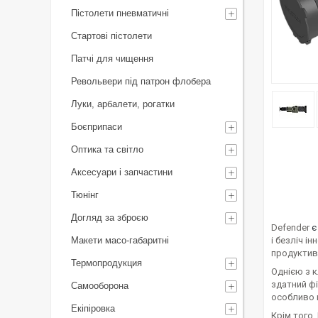
Пістолети пневматичні
Стартові пістолети
Патчі для чищення
Револьвери під патрон флобера
Луки, арбалети, рогатки
Боєприпаси
Оптика та світло
Аксесуари і запчастини
Тюнінг
Догляд за зброєю
Defender
є
Макети масо-габаритні
і безліч і
продуктивн
Термопродукция
Однією з 
здатний фі
Самооборона
особливо в
Екіпіровка
Крім того,