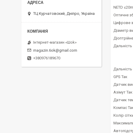
NETD ≤20
ТЦ Курчатовский, Дніпро, Україна
Оптичне зб
Цифрове з
Діаметр ви
Діоптрійне
Інтернет-магазин «Шоk»
Дальність
magazin.6ok@gmail.com
+380976189670
Дальність
GPS Так
Датчик ви
Азімут Так
Датчик те
Компас Та
Колір сітк
Максималь
Автопідст