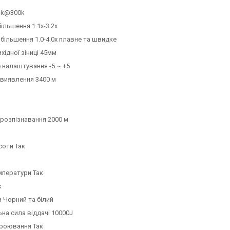
mk@300k
ільшення 1.1x-3.2x
більшення 1.0-4.0x плавне та швидке
хідної зіниці 45мм
 налаштування -5 ~ +5
 виявлення 3400 м
 розпізнавання 2000 м
соти Так
мператури Так
к
и Чорний та білий
на сила віддачі 10000J
роювання Так