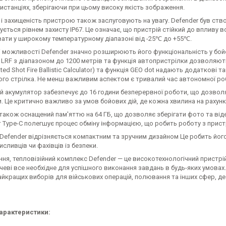
дистанціях, зберігаючи при цьому високу якість зображення.
 і захищеність пристрою також заслуговують на увагу. Defender був ст
ється рівнем захисту IP67. Це означає, що пристрій стійкий до впливу 
вати у широкому температурному діапазоні від -25℃ до +55℃.
ні можливості Defender значно розширюють його функціональність у бой
LRF з діапазоном до 1200 метрів та функція автопристрілки дозволяють
ed Shot Fire Ballistic Calculator) та функція GEO dot надають додаткові 
ого стрілка. Не менш важливим аспектом є тривалий час автономної р
 акумулятор забезпечує до 16 години безперервної роботи, що дозволяє
. Це критично важливо за умов бойових дій, де кожна хвилина на рахунк
акож оснащений пам'яттю на 64 ГБ, що дозволяє зберігати фото та відео
т Type-C полегшує процес обміну інформацією, що робить роботу з прис
 Defender відрізняється компактним та зручним дизайном Це робить йог
мисливців чи фахівців із безпеки.
ння, тепловізійний комплекс Defender — це високотехнологічний пристрі
еві все необхідне для успішного виконання завдань в будь-яких умовах.
айкращих виборів для військових операцій, полювання та інших сфер, де 
характеристики: