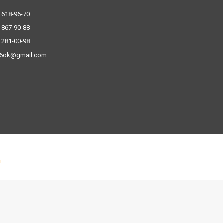
 618-96-70
 867-90-88
 281-00-98
.6ok@gmail.com
і