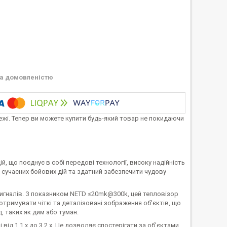
а домовленістю
тежі. Тепер ви можете купити будь-який товар не покидаючи
, що поєднує в собі передові технології, високу надійність
б сучасних бойових дій та здатний забезпечити чудову
сигналів. З показником NETD ≤20mk@300k, цей тепловізор
отримувати чіткі та деталізовані зображення об'єктів, що
 таких як дим або туман.
ід 1,1 x до 3,2 x. Це дозволяє спостерігати за об'єктами