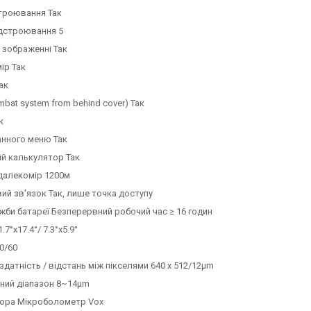
строювання Так
ідстроювання 5
 зображенні Так
ір Так
ак
bat system from behind cover) Так
к
анного меню Так
ий калькулятор Так
далекомір 1200м
ий зв'язок Так, лише точка доступу
жби батареї Безперервний робочий час ≥ 16 годин
.7°x17.4°/ 7.3°x5.9°
0/60
здатність / відстань між пікселями 640 x 512/12μm
ний діапазон 8~14μm
тора Мікроболометр Vox