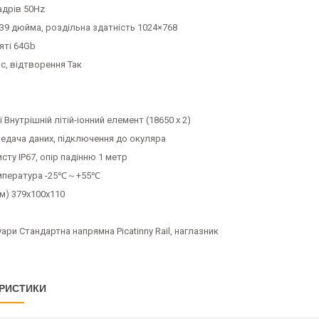
адрів 50Hz
39 дюйма, роздільна здатність 1024×768
яті 64Gb
с, відтворення Так
ї Внутрішній літій-іонний елемент (18650 x 2)
редача даних, підключення до окуляра
исту IP67, опір падінню 1 метр
емпература -25℃～+55℃
м) 379x100x110
уари Стандартна напрямна Picatinny Rail, наглазник
РИСТИКИ