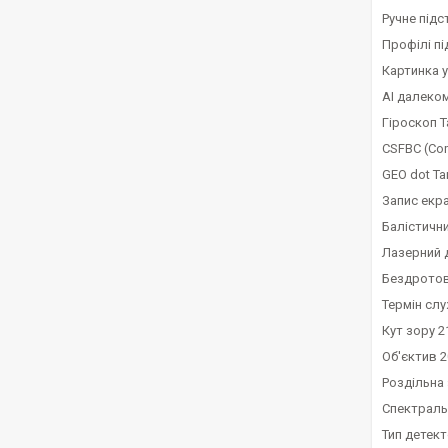
Ручне під
Профілі п
Картинка у
AI далеком
Гіроскоп Т
CSFBC (Com
GEO dot Та
Запис екр
Балістичн
Лазерний 
Бездротов
Термін слу
Кут зору 21
Об'єктив 2
Роздільна 
Спектраль
Тип детек