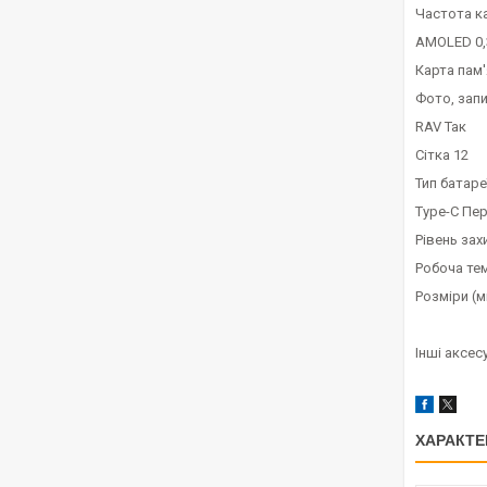
Частота к
AMOLED 0,
Карта пам'
Фото, запи
RAV Так
Сітка 12
Тип батаре
Type-C Пе
Рівень зах
Робоча т
Розміри (м
Інші аксес
ХАРАКТЕ