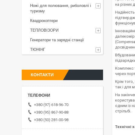
на різних 
Ножі для полювання, риболовлі і
туризму
Надійність
підтверджу
Квадрокоптери
функціону
ТЕПЛОВІЗОРИ
Інновацій
далекомір 
Генератори та зарядні станції
(Compensat
досвідчен
ТЮНІНГ
Вбудований
підзарядки
Комплекс т
через пор
КОНТАКТИ
Крім того,
так і для 
На закінче
користувач
+380 (97) 618-96-70
одним із н
стрільбі.
+380 (95) 867-90-88
+380 (50) 281-00-98
Технічні 