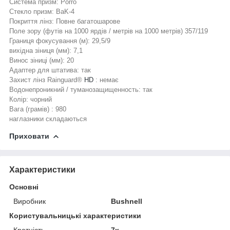
Система призм: Porro
Стекло призм: BaK-4
Покриття лінз: Повне багатошарове
Поле зору (футів на 1000 ярдів / метрів на 1000 метрів) 357/119
Границя фокусування (м): 29,5/9
вихідна зіниця (мм): 7,1
Винос зіниці (мм): 20
Адаптер для штатива: так
Захист лінз Rainguard®
HD
: немає
Водонепроникний / туманозащищенность: так
Колір: чорний
Вага (грамів) : 980
наглазники складаються
Приховати
Характеристики
Основні
Виробник
Bushnell
Користувальницькі характеристики
Кратність
7x