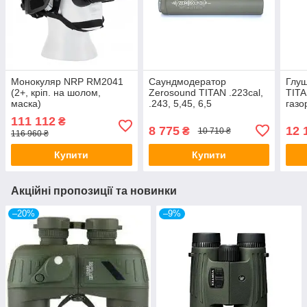
Монокуляр NRP RM2041
Саундмодератор
Глуш
(2+, кріп. на шолом,
Zerosound TITAN .223cal,
TITA
маска)
.243, 5,45, 6,5
газо
creedmoor(triple gas
(тро
111 112
₴
unloading system)
8 775
12 
₴
10 710 ₴
116 960 ₴
Купити
Купити
Акційні пропозиції та новинки
–20%
–9%