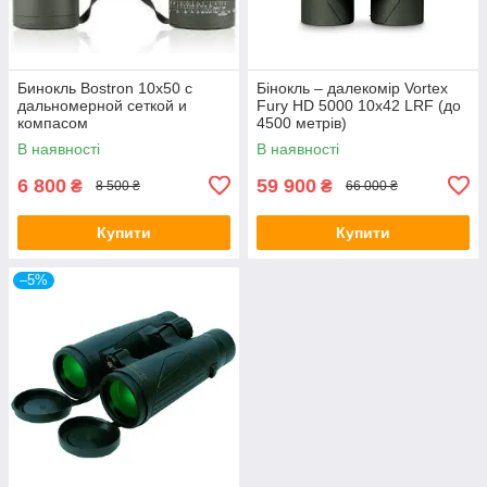
Бинокль Bostron 10x50 с
Бінокль – далекомір Vortex
дальномерной сеткой и
Fury HD 5000 10х42 LRF (до
компасом
4500 метрів)
В наявності
В наявності
6 800
59 900
₴
₴
8 500 ₴
66 000 ₴
Купити
Купити
–5%