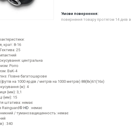
повернення товару протягом 14 днів
з
арактеристики:
, крат: 8-16
'єктива: 25
омпактний
окусування: центральна
изм: Porro
зм: BaK-4
лінз: Повне багатошарове
(футів на 1000 ярдів / метрів на 1000 метрів) 88(8х)61(16х)
усування (м): 4
иця (мм): 3,1
і (мм): 15
ля штатива: немає
нз Rainguard®
HD
: немає
никний / туманозащищенность: немає
ний
в) : 340