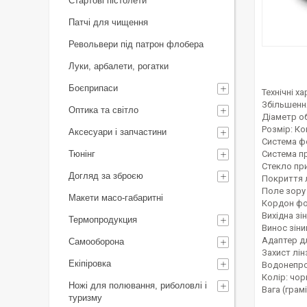
Стартові пістолети
Патчі для чищення
Револьвери під патрон флобера
Луки, арбалети, рогатки
Боєприпаси
Технічні х
Збільшення
Оптика та світло
Діаметр об
Розмір: К
Аксесуари і запчастини
Система ф
Тюнінг
Система пр
Стекло при
Догляд за зброєю
Покриття 
Поле зору 
Макети масо-габаритні
Кордон фок
Вихідна зін
Термопродукция
Винос зіниц
Адаптер д
Самооборона
Захист лі
Екіпіровка
Водонепро
Колір: чор
Ножі для полювання, риболовлі і
Вага (грамі
туризму