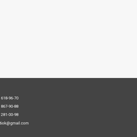
 618-96-70
 867-90-88
 281-00-98
.6ok@gmail.com